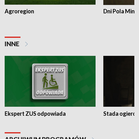
Agroregion
Dni Pola Min
INNE
Ekspert ZUS odpowiada
Stada ogieró