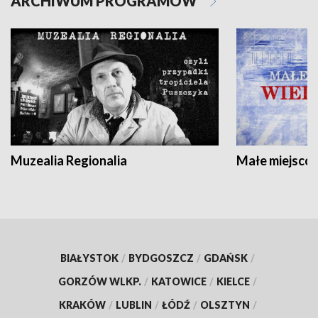
ARCHIWUM PROGRAMÓW
Muzealia Regionalia
Małe miejscow
BIAŁYSTOK
/
BYDGOSZCZ
/
GDAŃSK
/
GORZÓW WLKP.
/
KATOWICE
/
KIELCE
/
KRAKÓW
/
LUBLIN
/
ŁÓDŹ
/
OLSZTYN
/