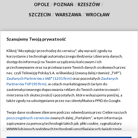
OPOLE
/
POZNAŃ
/
RZESZÓW
/
SZCZECIN
/
WARSZAWA
/
WROCŁAW
Szanujemy Twoją prywatność
Dołącz do nas:
Kliknij "Akceptuję i przechodzę do serwisu", aby wyrazić zgody na
korzystanie z technologii automatycznego śledzenia i zbierania danych,
TVP
dostęp do informacji na Twoim urządzeniu końcowym i ich
Abonament TVP
przechowywanie oraz na przetwarzanie Twoich danych osobowych przez
Regulamin TVP
nas, czyli Telewizję Polską S.A. w likwidacji (zwaną dalej również „TVP”),
Emisja w TVP
Polityka prywatności
Zaufanych Partnerów z IAB* (1201 firm)
oraz pozostałych
Zaufanych
Partnerów TVP (93 firm)
, w celach marketingowych (w tym do
Centrum informacji TVP
Moje zgody
zautomatyzowanego dopasowania reklam do Twoich zainteresowań i
mierzenia ich skuteczności) i pozostałych, które wskazujemy poniżej, a
Naziemna Telewizja Cyfrowa
Pomoc
także zgody na udostępnianie przez nas identyfikatora PPID do Google.
Sklep TVP
Biuro reklamy
Twoje dane osobowe zbierane podczas odwiedzania przez Ciebie naszych
Rada Programowa
Kontakt
poszczególnych serwisów
zwanych dalej „Portalem”, w tym informacje
zapisywane za pomocą technologii takich jak: pliki cookie, sygnalizatory
System NOS
WWW lub innych podobnych technologii umożliwiających świadczenie
dopasowanych i bezpiecznych usług, personalizację treści oraz reklam,
Informacje o nadawcy
Kanały