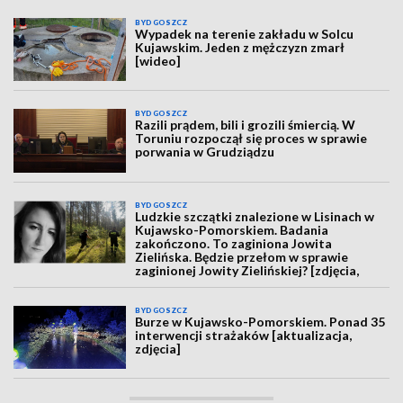
BYDGOSZCZ
Wypadek na terenie zakładu w Solcu
Kujawskim. Jeden z mężczyzn zmarł
[wideo]
BYDGOSZCZ
Razili prądem, bili i grozili śmiercią. W
Toruniu rozpoczął się proces w sprawie
porwania w Grudziądzu
BYDGOSZCZ
Ludzkie szczątki znalezione w Lisinach w
Kujawsko-Pomorskiem. Badania
zakończono. To zaginiona Jowita
Zielińska. Będzie przełom w sprawie
zaginionej Jowity Zielińskiej? [zdjęcia,
wideo, aktualizacja]
BYDGOSZCZ
Burze w Kujawsko-Pomorskiem. Ponad 35
interwencji strażaków [aktualizacja,
zdjęcia]