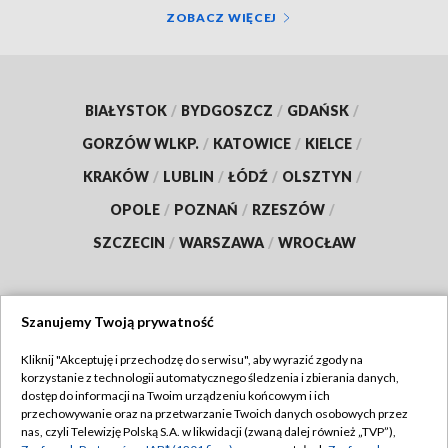
ZOBACZ WIĘCEJ
BIAŁYSTOK
/
BYDGOSZCZ
/
GDAŃSK
/
GORZÓW WLKP.
/
KATOWICE
/
KIELCE
/
KRAKÓW
/
LUBLIN
/
ŁÓDŹ
/
OLSZTYN
/
OPOLE
/
POZNAŃ
/
RZESZÓW
/
SZCZECIN
/
WARSZAWA
/
WROCŁAW
Szanujemy Twoją prywatność
Dołącz do nas:
Kliknij "Akceptuję i przechodzę do serwisu", aby wyrazić zgody na
korzystanie z technologii automatycznego śledzenia i zbierania danych,
TVP
dostęp do informacji na Twoim urządzeniu końcowym i ich
Abonament TVP
przechowywanie oraz na przetwarzanie Twoich danych osobowych przez
Regulamin TVP
nas, czyli Telewizję Polską S.A. w likwidacji (zwaną dalej również „TVP”),
Emisja w TVP