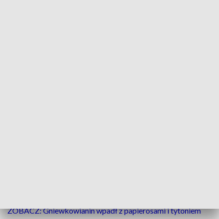
Rozpoznajesz tych mężczyzn? Daj znać policji! (fot. Policja Kujawsko-
Pomorska)
Kryminalni z bydgoskiego Śródmieścia prowadzą
postępowanie w sprawie kradzieży smartwatcha o
wartości 1299 złotych. Zdarzenie miało miejsce 17
sierpnia 2021 r. w salonie przy ulicy Jagiellońskiej w
Bydgoszczy. Wizerunki sprawców zarejestrował
monitoring sklepu.
ZOBACZ: Gniewkowianin wpadł z papierosami i tytoniem