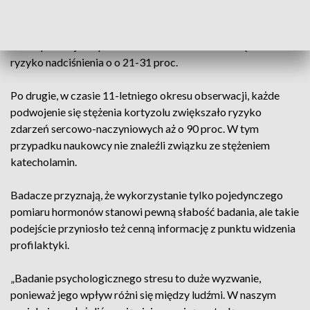
Po pierwsze, w czasie trwającej średnio 6,5 roku obserwacji
każde podwojenie poziomu hormonów stresu zwiększało
ryzyko nadciśnienia o o 21-31 proc.
Po drugie, w czasie 11-letniego okresu obserwacji, każde
podwojenie się stężenia kortyzolu zwiększało ryzyko
zdarzeń sercowo-naczyniowych aż o 90 proc. W tym
przypadku naukowcy nie znaleźli związku ze stężeniem
katecholamin.
Badacze przyznają, że wykorzystanie tylko pojedynczego
pomiaru hormonów stanowi pewną słabość badania, ale takie
podejście przyniosło też cenną informację z punktu widzenia
profilaktyki.
„Badanie psychologicznego stresu to duże wyzwanie,
ponieważ jego wpływ różni się między ludźmi. W naszym