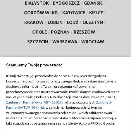
BIAŁYSTOK
/
BYDGOSZCZ
/
GDAŃSK
/
GORZÓW WLKP.
/
KATOWICE
/
KIELCE
/
KRAKÓW
/
LUBLIN
/
ŁÓDŹ
/
OLSZTYN
/
OPOLE
/
POZNAŃ
/
RZESZÓW
/
SZCZECIN
/
WARSZAWA
/
WROCŁAW
Szanujemy Twoją prywatność
Dołącz do nas:
Kliknij "Akceptuję i przechodzę do serwisu", aby wyrazić zgody na
korzystanie z technologii automatycznego śledzenia i zbierania danych,
TVP
dostęp do informacji na Twoim urządzeniu końcowym i ich
Abonament TVP
przechowywanie oraz na przetwarzanie Twoich danych osobowych przez
Regulamin TVP
nas, czyli Telewizję Polską S.A. w likwidacji (zwaną dalej również „TVP”),
Emisja w TVP
Polityka prywatności
Zaufanych Partnerów z IAB* (1201 firm)
oraz pozostałych
Zaufanych
Partnerów TVP (93 firm)
, w celach marketingowych (w tym do
Centrum informacji TVP
Moje zgody
zautomatyzowanego dopasowania reklam do Twoich zainteresowań i
mierzenia ich skuteczności) i pozostałych, które wskazujemy poniżej, a
Naziemna Telewizja Cyfrowa
Pomoc
także zgody na udostępnianie przez nas identyfikatora PPID do Google.
Sklep TVP
Biuro reklamy