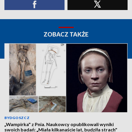
ZOBACZ TAKŻE
BYDGOSZCZ
„Wampirka" z Pnia. Naukowcy opublikowali wyniki
swoich badań: „Miała kilkanaście lat, budziła strach"