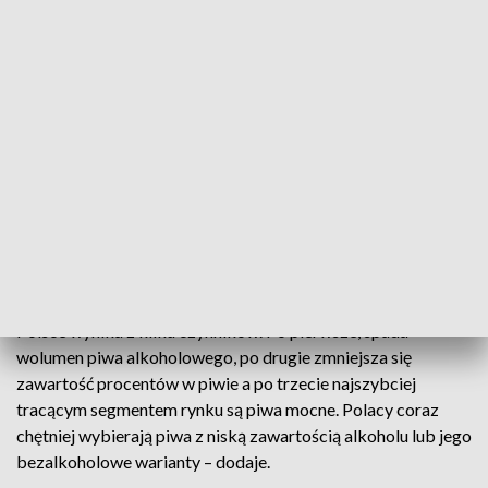
udostępnianych przez PARPA udział piwa w strukturze
spożycia napojów alkoholowych w procentach, w
przeliczeniu na czysty alkohol wyniósł w 2020 roku 53,5
proc. [1]. Jest to najniższy udział piwa w strukturze rynku od
2003 roku, kiedy wyniósł on 52,2 proc.. Obecnie spożycie
piwa (w przeliczeniu na czysty alkohol) wynosi 5,1 litra per
capita, co jest najniższym wskazaniem od 2010 roku.
Bartłomiej Morzycki twierdzi, że te statystyki nie są
zaskoczeniem dla branży piwowarskiej.
- Zmniejszenie udziału piwa w strukturze spożycia alkoholu w
Polsce wynika z kilku czynników. Po pierwsze, spada
wolumen piwa alkoholowego, po drugie zmniejsza się
zawartość procentów w piwie a po trzecie najszybciej
tracącym segmentem rynku są piwa mocne. Polacy coraz
chętniej wybierają piwa z niską zawartością alkoholu lub jego
bezalkoholowe warianty – dodaje.