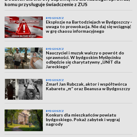
komu przysługuje świadczenie z ZUS
BYDGOSZCZ
Eksplozje na Bartodziejach w Bydgoszczy -
uwaga to prowokacja. Nie daj się wciągnąć
w grę chaosu informacyjnego
BYDGOSZCZ
Nauczyciel i muzyk walczy o powrót do
sprawności. W bydgoskim Myślęcinku
odbędzie się charytatywny „UNIT dla
Jareckiego”
BYDGOSZCZ
Zmarł Jan Rubczak, aktor i współtwórca
Kabaretu „π” oraz Beanusa w Bydgoszczy
BYDGOSZCZ
Konkurs dla mieszkańców powiatu
bydgoskiego. Pokaż zabytek i wygraj
nagrody