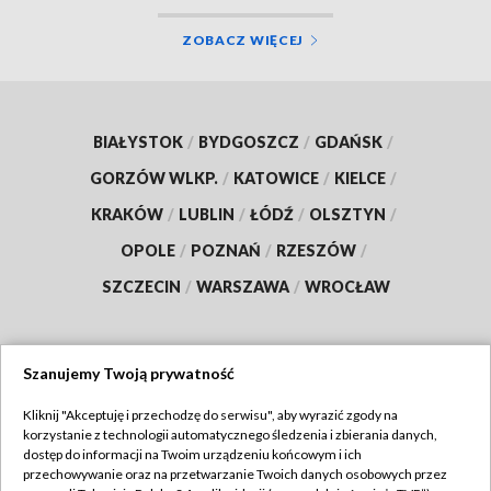
ZOBACZ WIĘCEJ
BIAŁYSTOK
/
BYDGOSZCZ
/
GDAŃSK
/
GORZÓW WLKP.
/
KATOWICE
/
KIELCE
/
KRAKÓW
/
LUBLIN
/
ŁÓDŹ
/
OLSZTYN
/
OPOLE
/
POZNAŃ
/
RZESZÓW
/
SZCZECIN
/
WARSZAWA
/
WROCŁAW
Szanujemy Twoją prywatność
Dołącz do nas:
Kliknij "Akceptuję i przechodzę do serwisu", aby wyrazić zgody na
korzystanie z technologii automatycznego śledzenia i zbierania danych,
TVP
dostęp do informacji na Twoim urządzeniu końcowym i ich
Abonament TVP
przechowywanie oraz na przetwarzanie Twoich danych osobowych przez
Regulamin TVP