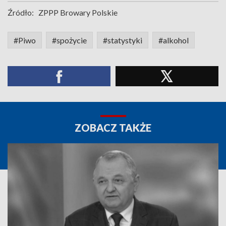
Źródło:
ZPPP Browary Polskie
#Piwo
#spożycie
#statystyki
#alkohol
ZOBACZ TAKŻE