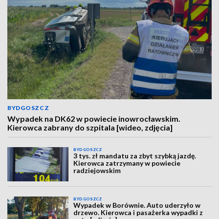
BYDGOSZCZ
Wypadek na DK62 w powiecie inowrocławskim.
Kierowca zabrany do szpitala [wideo, zdjęcia]
BYDGOSZCZ
3 tys. zł mandatu za zbyt szybką jazdę.
Kierowca zatrzymany w powiecie
radziejowskim
BYDGOSZCZ
Wypadek w Borównie. Auto uderzyło w
drzewo. Kierowca i pasażerka wypadki z