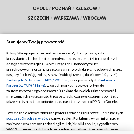
OPOLE
/
POZNAŃ
/
RZESZÓW
/
SZCZECIN
/
WARSZAWA
/
WROCŁAW
Szanujemy Twoją prywatność
Dołącz do nas:
Kliknij "Akceptuję i przechodzę do serwisu", aby wyrazić zgody na
korzystanie z technologii automatycznego śledzenia i zbierania danych,
TVP
dostęp do informacji na Twoim urządzeniu końcowym i ich
Abonament TVP
przechowywanie oraz na przetwarzanie Twoich danych osobowych przez
Regulamin TVP
nas, czyli Telewizję Polską S.A. w likwidacji (zwaną dalej również „TVP”),
Emisja w TVP
Polityka prywatności
Zaufanych Partnerów z IAB* (1201 firm)
oraz pozostałych
Zaufanych
Partnerów TVP (93 firm)
, w celach marketingowych (w tym do
Centrum informacji TVP
Moje zgody
zautomatyzowanego dopasowania reklam do Twoich zainteresowań i
mierzenia ich skuteczności) i pozostałych, które wskazujemy poniżej, a
Naziemna Telewizja Cyfrowa
Pomoc
także zgody na udostępnianie przez nas identyfikatora PPID do Google.
Sklep TVP
Biuro reklamy
Twoje dane osobowe zbierane podczas odwiedzania przez Ciebie naszych
Rada Programowa
Kontakt
poszczególnych serwisów
zwanych dalej „Portalem”, w tym informacje
zapisywane za pomocą technologii takich jak: pliki cookie, sygnalizatory
System NOS
WWW lub innych podobnych technologii umożliwiających świadczenie