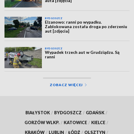
auta [zdjęcia]
BYDGOSZCZ
Elzanowo: ranni po wypadku.
Zablokowana została droga po zderzeniu
aut [zdjęcia]
BYDGOSZCZ
Wypadek trzech aut w Grudziądzu. Są
ranni
ZOBACZ WIĘCEJ
BIAŁYSTOK
/
BYDGOSZCZ
/
GDAŃSK
/
GORZÓW WLKP.
/
KATOWICE
/
KIELCE
/
KRAKÓW
/
LUBLIN
/
ŁÓDŹ
/
OLSZTYN
/