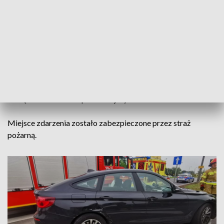
Tuż po godzinie 10:00, w rejonie skrzyżowania ulic
Konopnickiej i Kujawskiej w Bydgoszczy, kierujący skodą nie
ustąpił pierwszeństwa przejazdu i uderzył w tył
nieoznakowanego radiowozu bmw.
W wyniku wypadku dwoje policjantów trafiło na badania do
szpitala. Z informacji, jakie przekazała naszemu portalowi
Lidia Kowalska, rzecznik KWP w Bydgoszczy, policjanci na
szczęście nie odnieśli poważniejszych obrażeń.
Miejsce zdarzenia zostało zabezpieczone przez straż
pożarną.