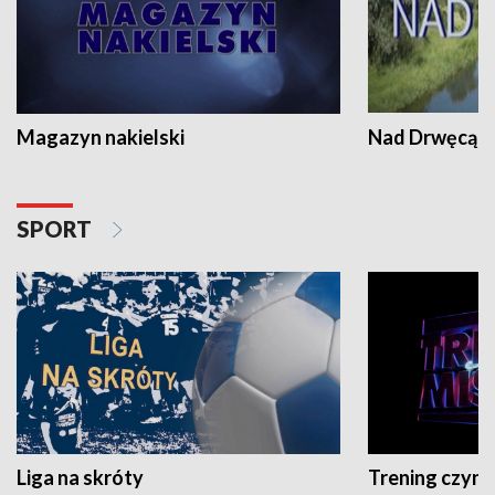
Magazyn nakielski
Nad Drwęcą
SPORT
Liga na skróty
Trening czyni 