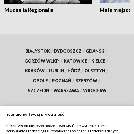
Muzealia Regionalia
Małe miejscow
BIAŁYSTOK
/
BYDGOSZCZ
/
GDAŃSK
/
GORZÓW WLKP.
/
KATOWICE
/
KIELCE
/
KRAKÓW
/
LUBLIN
/
ŁÓDŹ
/
OLSZTYN
/
OPOLE
/
POZNAŃ
/
RZESZÓW
/
SZCZECIN
/
WARSZAWA
/
WROCŁAW
Szanujemy Twoją prywatność
Dołącz do nas:
Kliknij "Akceptuję i przechodzę do serwisu", aby wyrazić zgody na
korzystanie z technologii automatycznego śledzenia i zbierania danych,
TVP