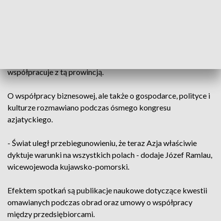
jednym z partnerów Kujaw i Pomorza jest chińska prowincja
Hubei.
Piotr Całbecki, marszałek województwa kujawsko-
pomorskiego: - Bardzo wielu przedsiębiorców, studentów,
naukowców, właściwie w sposób ciągły, stały już
współpracuje z tą prowincją.
O współpracy biznesowej, ale także o gospodarce, polityce i
kulturze rozmawiano podczas ósmego kongresu
azjatyckiego.
- Świat uległ przebiegunowieniu, że teraz Azja właściwie
dyktuje warunki na wszystkich polach - dodaje Józef Ramlau,
wicewojewoda kujawsko-pomorski.
Efektem spotkań są publikacje naukowe dotyczące kwestii
omawianych podczas obrad oraz umowy o współpracy
między przedsiębiorcami.