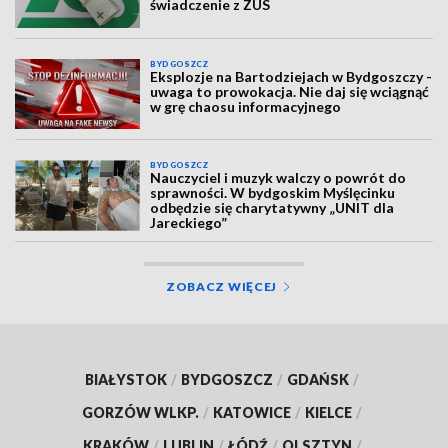
świadczenie z ZUS
BYDGOSZCZ
Eksplozje na Bartodziejach w Bydgoszczy -
uwaga to prowokacja. Nie daj się wciągnąć
w grę chaosu informacyjnego
BYDGOSZCZ
Nauczyciel i muzyk walczy o powrót do
sprawności. W bydgoskim Myślęcinku
odbędzie się charytatywny „UNIT dla
Jareckiego”
ZOBACZ WIĘCEJ
BIAŁYSTOK
/
BYDGOSZCZ
/
GDAŃSK
/
GORZÓW WLKP.
/
KATOWICE
/
KIELCE
/
KRAKÓW
/
LUBLIN
/
ŁÓDŹ
/
OLSZTYN
/