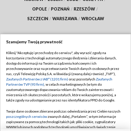
OPOLE
/
POZNAŃ
/
RZESZÓW
/
SZCZECIN
/
WARSZAWA
/
WROCŁAW
Szanujemy Twoją prywatność
Dołącz do nas:
Kliknij "Akceptuję i przechodzę do serwisu", aby wyrazić zgody na
korzystanie z technologii automatycznego śledzenia i zbierania danych,
TVP
dostęp do informacji na Twoim urządzeniu końcowym i ich
Abonament TVP
przechowywanie oraz na przetwarzanie Twoich danych osobowych przez
Regulamin TVP
nas, czyli Telewizję Polską S.A. w likwidacji (zwaną dalej również „TVP”),
Emisja w TVP
Polityka prywatności
Zaufanych Partnerów z IAB* (1201 firm)
oraz pozostałych
Zaufanych
Partnerów TVP (93 firm)
, w celach marketingowych (w tym do
Centrum informacji TVP
Moje zgody
zautomatyzowanego dopasowania reklam do Twoich zainteresowań i
mierzenia ich skuteczności) i pozostałych, które wskazujemy poniżej, a
Naziemna Telewizja Cyfrowa
Pomoc
także zgody na udostępnianie przez nas identyfikatora PPID do Google.
Sklep TVP
Biuro reklamy
Twoje dane osobowe zbierane podczas odwiedzania przez Ciebie naszych
Rada Programowa
Kontakt
poszczególnych serwisów
zwanych dalej „Portalem”, w tym informacje
zapisywane za pomocą technologii takich jak: pliki cookie, sygnalizatory
System NOS
WWW lub innych podobnych technologii umożliwiających świadczenie