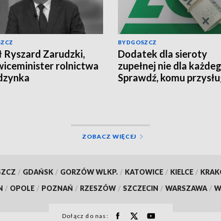
SZCZ
BYDGOSZCZ
 Ryszard Zarudzki,
Dodatek dla sieroty
wiceminister rolnictwa
zupełnej nie dla każdeg
dzynka
Sprawdź, komu przysłu
świadczenie z ZUS
ZOBACZ WIĘCEJ
SZCZ
/
GDAŃSK
/
GORZÓW WLKP.
/
KATOWICE
/
KIELCE
/
KRA
N
/
OPOLE
/
POZNAŃ
/
RZESZÓW
/
SZCZECIN
/
WARSZAWA
/
W
Dołącz do nas: