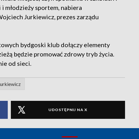
 i młodzieży sportem, nabiera
jciech Jurkiewicz, prezes zarządu
towych bydgoski klub dołączy elementy
zieżą będzie promować zdrowy tryb życia.
ie od sieci.
urkiewicz
UDOSTĘPNIJ NA X