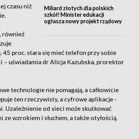
ej czasu niż
Miliard złotych dla polskich
szkół! Minister edukacji
ie.
ogłasza nowy projekt rządowy
, również
czuje
 45 proc. stara się mieć telefon przy sobie
zi – uświadamia dr Alicja Kazubska, prorektor
owe technologie nie pomagają, a całkowicie
puje ten rzeczywisty, a cyfrowe aplikacje -
mi. Uzależnienie od sieci może skutkować
ze wzrokiem i słuchem, a także otyłością.