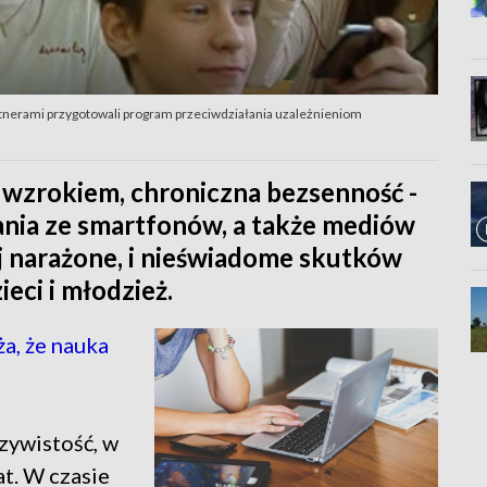
rtnerami przygotowali program przeciwdziałania uzależnieniom
 wzrokiem, chroniczna bezsenność -
ania ze smartfonów, a także mediów
j narażone, i nieświadome skutków
eci i młodzież.
a, że nauka
czywistość, w
at. W czasie