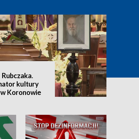
a Rubczaka.
mator kultury
ł w Koronowie