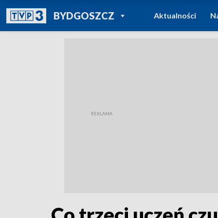
POWRÓT DO
BYDGOSZCZ
Aktualności
N
TVP REGIONY
Co trzeci uczeń czu