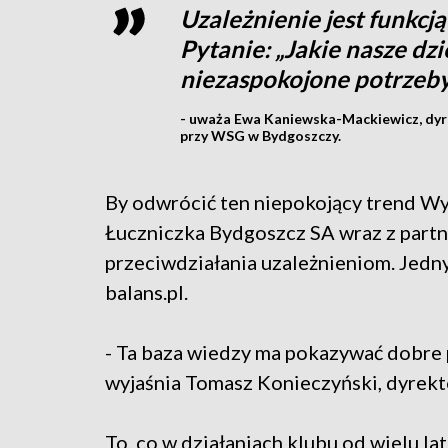
Uzależnienie jest funkcj
Pytanie: „Jakie nasze dzi
niezaspokojone potrzeby?
- uważa Ewa Kaniewska-Mackiewicz, dyr
przy WSG w Bydgoszczy.
By odwrócić ten niepokojący trend Wyż
Łuczniczka Bydgoszcz SA wraz z part
przeciwdziałania uzależnieniom. Jedn
balans.pl.
- Ta baza wiedzy ma pokazywać dobre 
wyjaśnia Tomasz Konieczyński, dyrekt
To, co w działaniach klubu od wielu lat