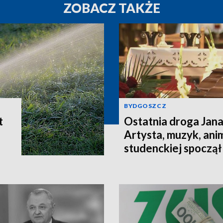
ZOBACZ TAKŻE
BYDGOSZCZ
t
Ostatnia droga Jan
Artysta, muzyk, ani
studenckiej spoczą