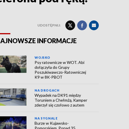
UDOSTĘPNIJ:
AJNOWSZE INFORMACJE
WOJSKO
Psy ratownicze w WOT. Abi
dołączyła do Grupy
Poszukiwawczo-Ratowniczej
K9 w 8K-PBOT
NA DROGACH
Wypadek na DK91 między
Toruniem a Chełmżą. Kamper
zderzył się czołowo z autem
NA SYGNALE
Burze w Kujawsko-
Pomorskiem. Ponad 35