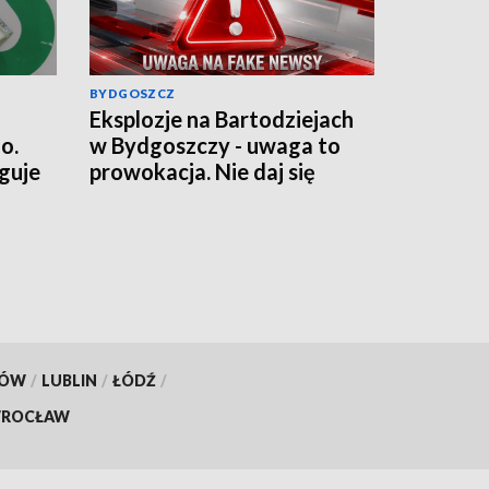
BYDGOSZCZ
Eksplozje na Bartodziejach
o.
w Bydgoszczy - uwaga to
guje
prowokacja. Nie daj się
wciągnąć w grę chaosu
informacyjnego
KÓW
/
LUBLIN
/
ŁÓDŹ
/
ROCŁAW