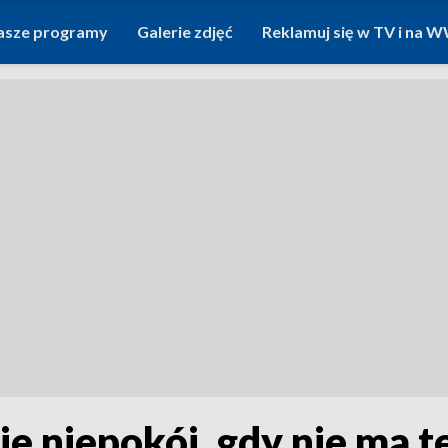
asze programy
Galerie zdjęć
Reklamuj się w TV i na
je niepokój, gdy nie ma t