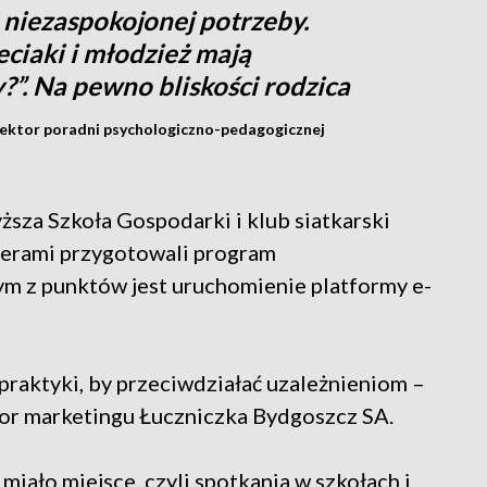
ą niezaspokojonej potrzeby.
eciaki i młodzież mają
”. Na pewno bliskości rodzica
ektor poradni psychologiczno-pedagogicznej
sza Szkoła Gospodarki i klub siatkarski
nerami przygotowali program
ym z punktów jest uruchomienie platformy e-
praktyki, by przeciwdziałać uzależnieniom –
or marketingu Łuczniczka Bydgoszcz SA.
 miało miejsce, czyli spotkania w szkołach i