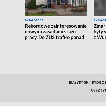
BYDGOSZCZ
BYDGO
Rekordowe zainteresowanie
Zmarł
nowymi zasadami stażu
były 
pracy. Do ZUS trafiło ponad
z Wu
800 tys. wniosków
BIAŁYSTOK
/
BYDGO
OLSZTY