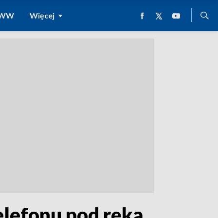
 WWW
Więcej
elefonu pod ręką.