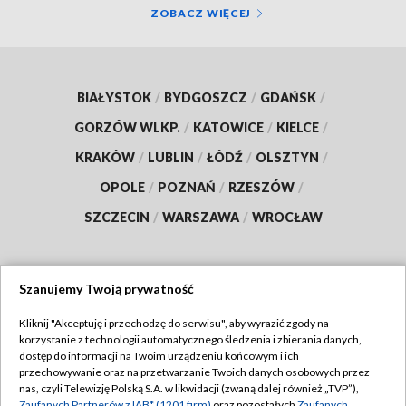
ZOBACZ WIĘCEJ
BIAŁYSTOK
/
BYDGOSZCZ
/
GDAŃSK
/
GORZÓW WLKP.
/
KATOWICE
/
KIELCE
/
KRAKÓW
/
LUBLIN
/
ŁÓDŹ
/
OLSZTYN
/
OPOLE
/
POZNAŃ
/
RZESZÓW
/
SZCZECIN
/
WARSZAWA
/
WROCŁAW
Szanujemy Twoją prywatność
Dołącz do nas:
Kliknij "Akceptuję i przechodzę do serwisu", aby wyrazić zgody na
korzystanie z technologii automatycznego śledzenia i zbierania danych,
TVP
dostęp do informacji na Twoim urządzeniu końcowym i ich
Abonament TVP
przechowywanie oraz na przetwarzanie Twoich danych osobowych przez
Regulamin TVP
nas, czyli Telewizję Polską S.A. w likwidacji (zwaną dalej również „TVP”),
Emisja w TVP
Zaufanych Partnerów z IAB* (1201 firm)
oraz pozostałych
Zaufanych