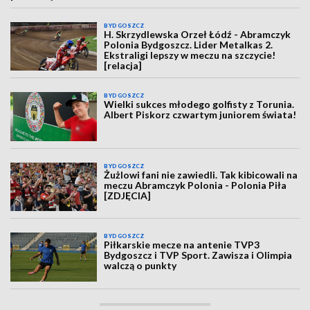
BYDGOSZCZ
H. Skrzydlewska Orzeł Łódź - Abramczyk
Polonia Bydgoszcz. Lider Metalkas 2.
Ekstraligi lepszy w meczu na szczycie!
[relacja]
BYDGOSZCZ
Wielki sukces młodego golfisty z Torunia.
Albert Piskorz czwartym juniorem świata!
BYDGOSZCZ
Żużlowi fani nie zawiedli. Tak kibicowali na
meczu Abramczyk Polonia - Polonia Piła
[ZDJĘCIA]
BYDGOSZCZ
Piłkarskie mecze na antenie TVP3
Bydgoszcz i TVP Sport. Zawisza i Olimpia
walczą o punkty