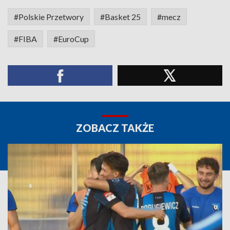
#Polskie Przetwory
#Basket 25
#mecz
#FIBA
#EuroCup
ZOBACZ TAKŻE