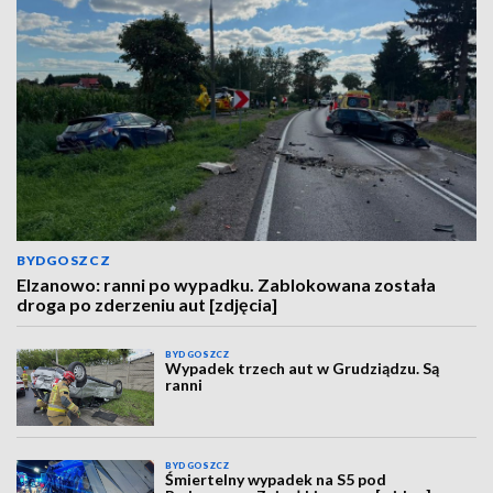
BYDGOSZCZ
Elzanowo: ranni po wypadku. Zablokowana została
droga po zderzeniu aut [zdjęcia]
BYDGOSZCZ
Wypadek trzech aut w Grudziądzu. Są
ranni
BYDGOSZCZ
Śmiertelny wypadek na S5 pod