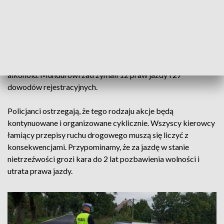
Policjanci skontrolowali 10 827 kierujących, wśród których
15 było pod wpływem alkoholu. Niestety znalazło się
również 6 rowerzystów, którzy zdecydowali się na
kierowanie jednośladem pomimo promili w organizmie.
Policjanci ujawnili również jedną osobę, która kierowała
pojazdem pod wpływem środka działającego podobnie do
alkoholu. Mundurowi zatrzymali 12 praw jazdy i 27
dowodów rejestracyjnych.
Policjanci ostrzegają, że tego rodzaju akcje będą
kontynuowane i organizowane cyklicznie. Wszyscy kierowcy
łamiący przepisy ruchu drogowego muszą się liczyć z
konsekwencjami. Przypominamy, że za jazdę w stanie
nietrzeźwości grozi kara do 2 lat pozbawienia wolności i
utrata prawa jazdy.