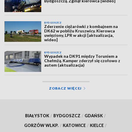
Bydgoszczą. Zginął kierowca [wideo]
BYDGOSZCZ
Zderzenie ciężarówki z kombajnem na
DK62 w pobliżu Kruszwicy. Kierowca
uwięziony, LPR w akcji [aktualizacja,
wideo]
BYDGOSZCZ
Wypadek na DK91 między Toruniem a
Chełmżą. Kamper zderzył się czołowo z
autem (aktualizacja)
ZOBACZ WIĘCEJ
BIAŁYSTOK
/
BYDGOSZCZ
/
GDAŃSK
/
GORZÓW WLKP.
/
KATOWICE
/
KIELCE
/