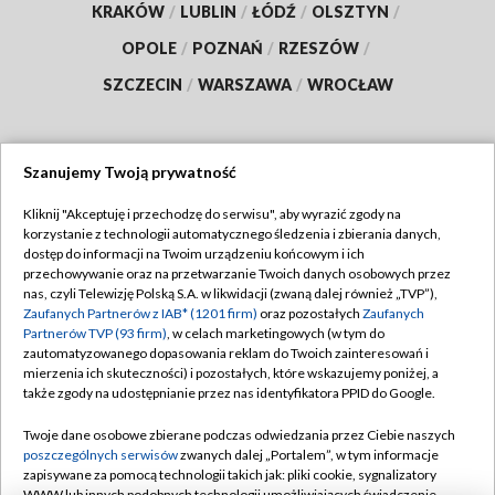
KRAKÓW
/
LUBLIN
/
ŁÓDŹ
/
OLSZTYN
/
OPOLE
/
POZNAŃ
/
RZESZÓW
/
SZCZECIN
/
WARSZAWA
/
WROCŁAW
Szanujemy Twoją prywatność
Dołącz do nas:
Kliknij "Akceptuję i przechodzę do serwisu", aby wyrazić zgody na
korzystanie z technologii automatycznego śledzenia i zbierania danych,
TVP
dostęp do informacji na Twoim urządzeniu końcowym i ich
Abonament TVP
przechowywanie oraz na przetwarzanie Twoich danych osobowych przez
Regulamin TVP
nas, czyli Telewizję Polską S.A. w likwidacji (zwaną dalej również „TVP”),
Emisja w TVP
Polityka prywatności
Zaufanych Partnerów z IAB* (1201 firm)
oraz pozostałych
Zaufanych
Partnerów TVP (93 firm)
, w celach marketingowych (w tym do
Centrum informacji TVP
Moje zgody
zautomatyzowanego dopasowania reklam do Twoich zainteresowań i
mierzenia ich skuteczności) i pozostałych, które wskazujemy poniżej, a
Naziemna Telewizja Cyfrowa
Pomoc
także zgody na udostępnianie przez nas identyfikatora PPID do Google.
Sklep TVP
Biuro reklamy
Twoje dane osobowe zbierane podczas odwiedzania przez Ciebie naszych
Rada Programowa
Kontakt
poszczególnych serwisów
zwanych dalej „Portalem”, w tym informacje
zapisywane za pomocą technologii takich jak: pliki cookie, sygnalizatory
System NOS
WWW lub innych podobnych technologii umożliwiających świadczenie