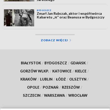
BYDGOSZCZ
Zmarł Jan Rubczak, aktor i współtwórca
Kabaretu „π” oraz Beanusa w Bydgoszczy
ZOBACZ WIĘCEJ
BIAŁYSTOK
/
BYDGOSZCZ
/
GDAŃSK
/
GORZÓW WLKP.
/
KATOWICE
/
KIELCE
/
KRAKÓW
/
LUBLIN
/
ŁÓDŹ
/
OLSZTYN
/
OPOLE
/
POZNAŃ
/
RZESZÓW
/
SZCZECIN
/
WARSZAWA
/
WROCŁAW