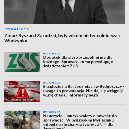
BYDGOSZCZ
Zmarł Ryszard Zarudzki, były wiceminister rolnictwa z
Wudzynka
BYDGOSZCZ
Dodatek dla sieroty zupełnej nie dla
każdego. Sprawdź, komu przysługuje
świadczenie z ZUS
BYDGOSZCZ
Eksplozje na Bartodziejach w Bydgoszczy -
uwaga to prowokacja. Nie daj się wciągnąć
w grę chaosu informacyjnego
BYDGOSZCZ
Nauczyciel i muzyk walczy o powrót do
sprawności. W bydgoskim Myślęcinku
odbędzie się charytatywny „UNIT dla
Jareckiego”