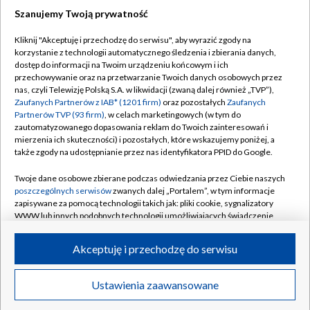
Szanujemy Twoją prywatność
Dołącz do nas:
Kliknij "Akceptuję i przechodzę do serwisu", aby wyrazić zgody na
korzystanie z technologii automatycznego śledzenia i zbierania danych,
TVP
dostęp do informacji na Twoim urządzeniu końcowym i ich
Abonament TVP
przechowywanie oraz na przetwarzanie Twoich danych osobowych przez
Regulamin TVP
nas, czyli Telewizję Polską S.A. w likwidacji (zwaną dalej również „TVP”),
Emisja w TVP
Polityka prywatności
Zaufanych Partnerów z IAB* (1201 firm)
oraz pozostałych
Zaufanych
Partnerów TVP (93 firm)
, w celach marketingowych (w tym do
Centrum informacji TVP
Moje zgody
zautomatyzowanego dopasowania reklam do Twoich zainteresowań i
mierzenia ich skuteczności) i pozostałych, które wskazujemy poniżej, a
Naziemna Telewizja Cyfrowa
Pomoc
także zgody na udostępnianie przez nas identyfikatora PPID do Google.
Sklep TVP
Biuro reklamy
Twoje dane osobowe zbierane podczas odwiedzania przez Ciebie naszych
Rada Programowa
Kontakt
poszczególnych serwisów
zwanych dalej „Portalem”, w tym informacje
zapisywane za pomocą technologii takich jak: pliki cookie, sygnalizatory
System NOS
WWW lub innych podobnych technologii umożliwiających świadczenie
dopasowanych i bezpiecznych usług, personalizację treści oraz reklam,
Informacje o nadawcy
Kanały
udostępnianie funkcji mediów społecznościowych oraz analizowanie
Akceptuję i przechodzę do serwisu
ruchu w Internecie.
Program dla prasy
©2026 Telewizja Polska S.A. w likwidacji
Biuro Reklamy
Twoje dane osobowe zbierane podczas odwiedzania przez Ciebie
Ustawienia zaawansowane
poszczególnych serwisów
na Portalu, takie jak adresy IP, identyfikatory
Ogłoszenie przetargowe
Twoich urządzeń końcowych i identyfikatory plików cookie, informacje o