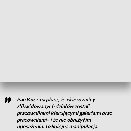
newralgiczne kwestie nie zostały ustalone do samego końca
– do mojego odejścia – wskazuje były szef ochrony.
„Natomiast informacja o trybie mojego rozstania się z
placówką – na którą powołuje się dyr. Kuczma, pisząc że
odszedłem za porozumieniem stron – jest też lekką
manipulacją. Owszem, zakończyłem współpracę przez
podpisanie porozumienia stron – dlatego, że do takiego
rozwiązania zostałem zmuszony – dodaje Sobecki.
Kolejny z byłych pracowników napisał:
Pan Kuczma pisze, że «kierownicy
zlikwidowanych działów zostali
pracownikami kierującymi galeriami oraz
pracowniami» i że nie obniżył im
uposażenia. To kolejna manipulacja.