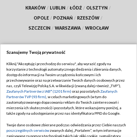
KRAKÓW
/
LUBLIN
/
ŁÓDŹ
/
OLSZTYN
/
OPOLE
/
POZNAŃ
/
RZESZÓW
/
SZCZECIN
/
WARSZAWA
/
WROCŁAW
Szanujemy Twoją prywatność
Dołącz do nas:
Kliknij "Akceptuję i przechodzę do serwisu", aby wyrazić zgody na
korzystanie z technologii automatycznego śledzenia i zbierania danych,
TVP
dostęp do informacji na Twoim urządzeniu końcowym i ich
Abonament TVP
przechowywanie oraz na przetwarzanie Twoich danych osobowych przez
Regulamin TVP
nas, czyli Telewizję Polską S.A. w likwidacji (zwaną dalej również „TVP”),
Emisja w TVP
Polityka prywatności
Zaufanych Partnerów z IAB* (1201 firm)
oraz pozostałych
Zaufanych
Partnerów TVP (93 firm)
, w celach marketingowych (w tym do
Centrum informacji TVP
Moje zgody
zautomatyzowanego dopasowania reklam do Twoich zainteresowań i
mierzenia ich skuteczności) i pozostałych, które wskazujemy poniżej, a
Naziemna Telewizja Cyfrowa
Pomoc
także zgody na udostępnianie przez nas identyfikatora PPID do Google.
Sklep TVP
Biuro reklamy
Twoje dane osobowe zbierane podczas odwiedzania przez Ciebie naszych
Rada Programowa
Kontakt
poszczególnych serwisów
zwanych dalej „Portalem”, w tym informacje
zapisywane za pomocą technologii takich jak: pliki cookie, sygnalizatory