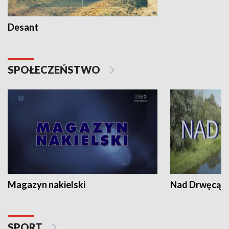
Desant
SPOŁECZEŃSTWO
Magazyn nakielski
Nad Drwęcą
SPORT