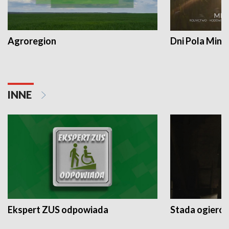
Agroregion
Dni Pola Min
INNE
Ekspert ZUS odpowiada
Stada ogieró