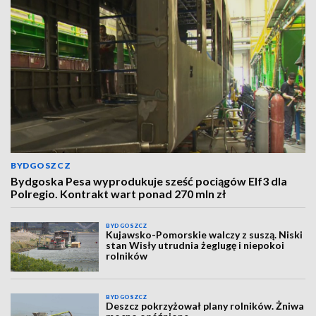
BYDGOSZCZ
Bydgoska Pesa wyprodukuje sześć pociągów Elf3 dla
Polregio. Kontrakt wart ponad 270 mln zł
BYDGOSZCZ
Kujawsko-Pomorskie walczy z suszą. Niski
stan Wisły utrudnia żeglugę i niepokoi
rolników
BYDGOSZCZ
Deszcz pokrzyżował plany rolników. Żniwa