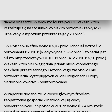
m.in. Wskaźnik Wykorzystania Wody plus (Water
Exploitation Index plus), który pokazuje, jaki odsetek
odnawialnych zasobów wodnych jest wykorzystywany na
danym obszarze. W większości krajów UE wskaźnik ten
kształtuje się na stosunkowo niskim poziomie (za wysoki
uznawany jest poziom przekraczający 20 proc.).
"W Polsce wskaźnik wynosi 6,87 proc. i chociaż wzrósł w
porównaniu z 2010 r. (kiedy wynosił 5,62 proc.), to nadal jest
niższy niż przeciętny w UE (8,39 proc., a w 2010 r. 6,30 proc.).
Wskaźnik ten nie uwzględnia jednak nierównomiernego
rozkładu przestrzennego i sezonowego zasobów, i nie
odzwierciedla występujących w wielu regionach Europy
niedoborów wody" - poinformowano.
W raporcie dodano, że w Polsce głównym źródłem
zaopatrzenia gospodarki narodowej są wody
powierzchniowe. Ich pobór w 2019 r. wyniósł 7,4 km sześc. i
pokrył 80 proc. potrzeb (głównie produkcyjnych w