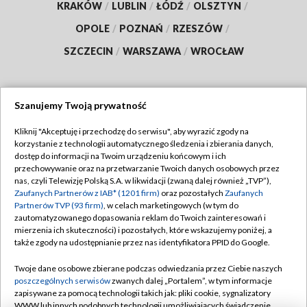
KRAKÓW
/
LUBLIN
/
ŁÓDŹ
/
OLSZTYN
/
OPOLE
/
POZNAŃ
/
RZESZÓW
/
SZCZECIN
/
WARSZAWA
/
WROCŁAW
Szanujemy Twoją prywatność
Dołącz do nas:
Kliknij "Akceptuję i przechodzę do serwisu", aby wyrazić zgody na
korzystanie z technologii automatycznego śledzenia i zbierania danych,
TVP
dostęp do informacji na Twoim urządzeniu końcowym i ich
Abonament TVP
przechowywanie oraz na przetwarzanie Twoich danych osobowych przez
Regulamin TVP
nas, czyli Telewizję Polską S.A. w likwidacji (zwaną dalej również „TVP”),
Emisja w TVP
Polityka prywatności
Zaufanych Partnerów z IAB* (1201 firm)
oraz pozostałych
Zaufanych
Partnerów TVP (93 firm)
, w celach marketingowych (w tym do
Centrum informacji TVP
Moje zgody
zautomatyzowanego dopasowania reklam do Twoich zainteresowań i
mierzenia ich skuteczności) i pozostałych, które wskazujemy poniżej, a
Naziemna Telewizja Cyfrowa
Pomoc
także zgody na udostępnianie przez nas identyfikatora PPID do Google.
Sklep TVP
Biuro reklamy
Twoje dane osobowe zbierane podczas odwiedzania przez Ciebie naszych
Rada Programowa
Kontakt
poszczególnych serwisów
zwanych dalej „Portalem”, w tym informacje
zapisywane za pomocą technologii takich jak: pliki cookie, sygnalizatory
System NOS
WWW lub innych podobnych technologii umożliwiających świadczenie