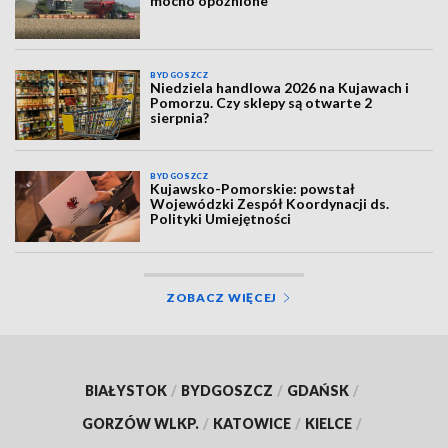
mocno opóźnione
BYDGOSZCZ
Niedziela handlowa 2026 na Kujawach i
Pomorzu. Czy sklepy są otwarte 2
sierpnia?
BYDGOSZCZ
Kujawsko-Pomorskie: powstał
Wojewódzki Zespół Koordynacji ds.
Polityki Umiejętności
ZOBACZ WIĘCEJ
BIAŁYSTOK
/
BYDGOSZCZ
/
GDAŃSK
/
GORZÓW WLKP.
/
KATOWICE
/
KIELCE
/