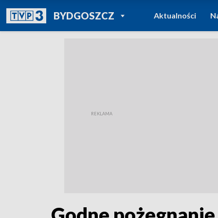
POWRÓT DO
BYDGOSZCZ
Aktualności
N
TVP REGIONY
Godne pożegnanie 