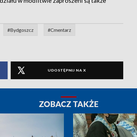
działu w modlitwie zaproszeni są także
#Bydgoszcz
#Cmentarz
UDOSTĘPNIJ NA X
ZOBACZ TAKŻE