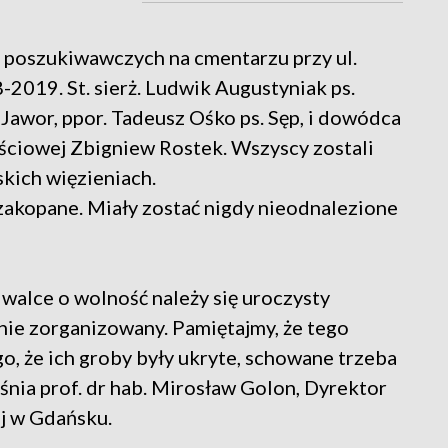
c poszukiwawczych na cmentarzu przy ul.
2019. St. sierż. Ludwik Augustyniak ps.
. Jawor, ppor. Tadeusz Ośko ps. Sęp, i dowódca
ściowej Zbigniew Rostek. Wszyscy zostali
kich więzieniach.
 zakopane. Miały zostać nigdy nieodnalezione
 walce o wolność należy się uroczysty
nie zorganizowany. Pamiętajmy, że tego
o, że ich groby były ukryte, schowane trzeba
aśnia prof. dr hab. Mirosław Golon, Dyrektor
j w Gdańsku.