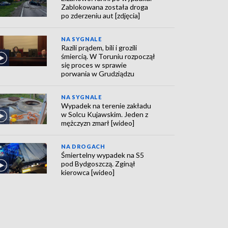
Zablokowana została droga
po zderzeniu aut [zdjęcia]
NA SYGNALE
Razili prądem, bili i grozili
śmiercią. W Toruniu rozpoczął
się proces w sprawie
porwania w Grudziądzu
NA SYGNALE
Wypadek na terenie zakładu
w Solcu Kujawskim. Jeden z
mężczyzn zmarł [wideo]
NA DROGACH
Śmiertelny wypadek na S5
pod Bydgoszczą. Zginął
kierowca [wideo]