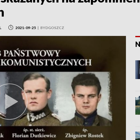
h
L
2021-09-25
|
BYDGOSZCZ
N