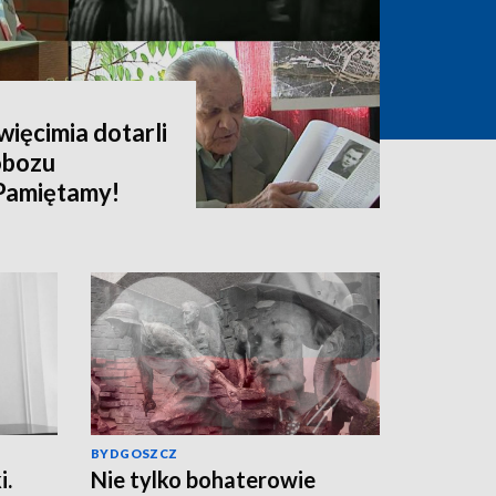
więcimia dotarli
obozu
Pamiętamy!
BYDGOSZCZ
i.
Nie tylko bohaterowie