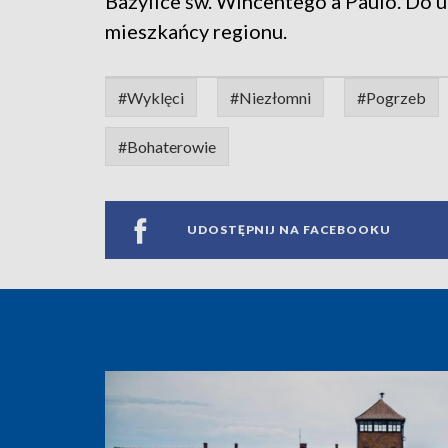
Bazylice św. Wincentego a Paulo. Do u
mieszkańcy regionu.
#Wyklęci
#Niezłomni
#Pogrzeb
#Bohaterowie
UDOSTĘPNIJ NA FACEBOOKU