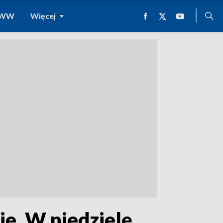
 WWW
Więcej
e. W niedzielę