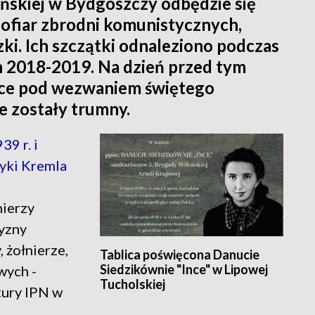
yńskiej w Bydgoszczy odbędzie się
ofiar zbrodni komunistycznych,
ki. Ich szczątki odnaleziono podczas
 2018-2019. Na dzień przed tym
ice pod wezwaniem świętego
 zostały trumny.
9 r. i
tyki Kremla
nierzy
zyzny
, żołnierze,
Tablica poświęcona Danucie
Siedzikównie "Ince" w Lipowej
wych -
Tucholskiej
tury IPN w