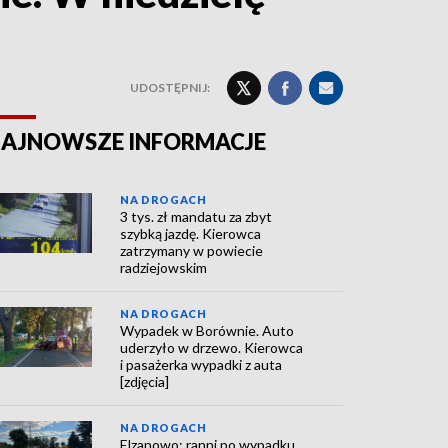
UDOSTĘPNIJ:
AJNOWSZE INFORMACJE
NA DROGACH
3 tys. zł mandatu za zbyt
szybką jazdę. Kierowca
zatrzymany w powiecie
radziejowskim
NA DROGACH
Wypadek w Borównie. Auto
uderzyło w drzewo. Kierowca
i pasażerka wypadki z auta
[zdjęcia]
NA DROGACH
Elzanowo: ranni po wypadku.