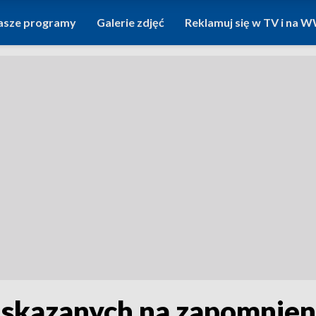
asze programy
Galerie zdjęć
Reklamuj się w TV i na
skazanych na zapomnieni