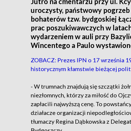
Jutro na cmentarzu przy ul. Kc
uroczysty, państwowy pogrzeb 
bohaterów tzw. bydgoskiej Łącz
prac poszukiwawczych w latach
wydarzeniem w auli przy Bazyl
Wincentego a Paulo wystawione
ZOBACZ: Prezes IPN o 17 września 193
historycznym kłamstwie bieżącej poli
- W trumnach znajdują się szczątki żoł
niezłomnych, którzy za miłość do Ojc
zapłacili najwyższą cenę. To powstańcy
działacze organizacji niepodległościo
tłumaczy Regina Dąbkowska z Delega
Bydgoszczy.