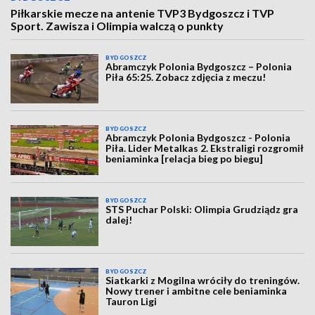
Piłkarskie mecze na antenie TVP3 Bydgoszcz i TVP
Sport. Zawisza i Olimpia walczą o punkty
BYDGOSZCZ
Abramczyk Polonia Bydgoszcz – Polonia
Piła 65:25. Zobacz zdjęcia z meczu!
BYDGOSZCZ
Abramczyk Polonia Bydgoszcz - Polonia
Piła. Lider Metalkas 2. Ekstraligi rozgromił
beniaminka [relacja bieg po biegu]
BYDGOSZCZ
STS Puchar Polski: Olimpia Grudziądz gra
dalej!
BYDGOSZCZ
Siatkarki z Mogilna wróciły do treningów.
Nowy trener i ambitne cele beniaminka
Tauron Ligi