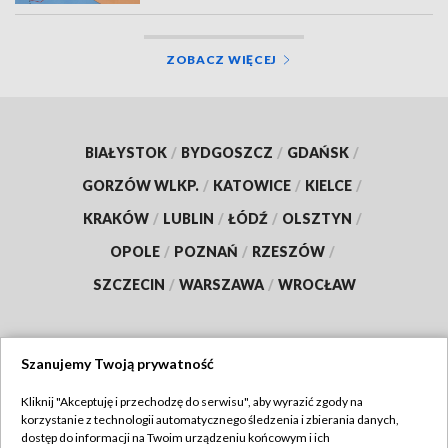
ZOBACZ WIĘCEJ
BIAŁYSTOK
/
BYDGOSZCZ
/
GDAŃSK
/
GORZÓW WLKP.
/
KATOWICE
/
KIELCE
/
KRAKÓW
/
LUBLIN
/
ŁÓDŹ
/
OLSZTYN
/
OPOLE
/
POZNAŃ
/
RZESZÓW
/
SZCZECIN
/
WARSZAWA
/
WROCŁAW
Szanujemy Twoją prywatność
Dołącz do nas:
Kliknij "Akceptuję i przechodzę do serwisu", aby wyrazić zgody na
korzystanie z technologii automatycznego śledzenia i zbierania danych,
TVP
dostęp do informacji na Twoim urządzeniu końcowym i ich