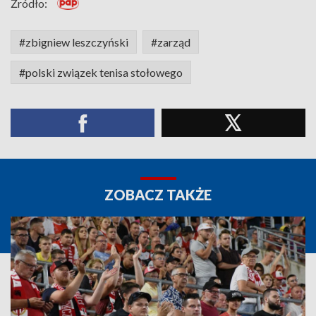
Źródło:
#zbigniew leszczyński
#zarząd
#polski związek tenisa stołowego
ZOBACZ TAKŻE