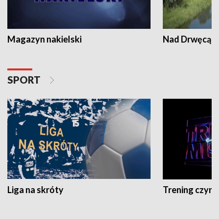
Magazyn nakielski
Nad Drwęcą
SPORT
Liga na skróty
Trening czyni 