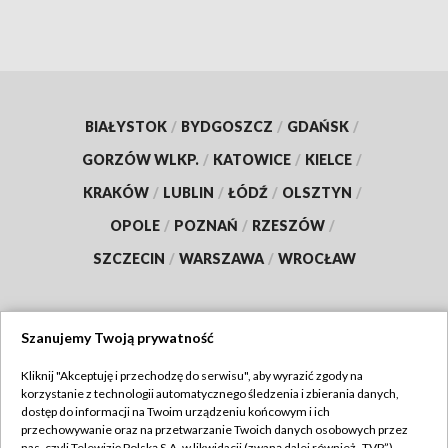
BIAŁYSTOK
/
BYDGOSZCZ
/
GDAŃSK
/
GORZÓW WLKP.
/
KATOWICE
/
KIELCE
/
KRAKÓW
/
LUBLIN
/
ŁÓDŹ
/
OLSZTYN
/
OPOLE
/
POZNAŃ
/
RZESZÓW
/
SZCZECIN
/
WARSZAWA
/
WROCŁAW
Szanujemy Twoją prywatność
Dołącz do nas:
Kliknij "Akceptuję i przechodzę do serwisu", aby wyrazić zgody na
korzystanie z technologii automatycznego śledzenia i zbierania danych,
TVP
dostęp do informacji na Twoim urządzeniu końcowym i ich
Abonament TVP
przechowywanie oraz na przetwarzanie Twoich danych osobowych przez
Regulamin TVP
nas, czyli Telewizję Polską S.A. w likwidacji (zwaną dalej również „TVP”),