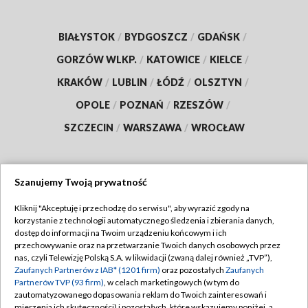
BIAŁYSTOK
/
BYDGOSZCZ
/
GDAŃSK
/
GORZÓW WLKP.
/
KATOWICE
/
KIELCE
/
KRAKÓW
/
LUBLIN
/
ŁÓDŹ
/
OLSZTYN
/
OPOLE
/
POZNAŃ
/
RZESZÓW
/
SZCZECIN
/
WARSZAWA
/
WROCŁAW
Szanujemy Twoją prywatność
Dołącz do nas:
Kliknij "Akceptuję i przechodzę do serwisu", aby wyrazić zgody na
korzystanie z technologii automatycznego śledzenia i zbierania danych,
TVP
dostęp do informacji na Twoim urządzeniu końcowym i ich
Abonament TVP
przechowywanie oraz na przetwarzanie Twoich danych osobowych przez
Regulamin TVP
nas, czyli Telewizję Polską S.A. w likwidacji (zwaną dalej również „TVP”),
Emisja w TVP
Zaufanych Partnerów z IAB* (1201 firm)
oraz pozostałych
Zaufanych
Polityka prywatności
Partnerów TVP (93 firm)
, w celach marketingowych (w tym do
Centrum informacji TVP
Moje zgody
zautomatyzowanego dopasowania reklam do Twoich zainteresowań i
mierzenia ich skuteczności) i pozostałych, które wskazujemy poniżej, a