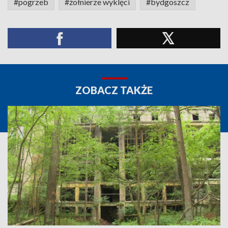
#pogrzeb
#żołnierze wyklęci
#bydgoszcz
ZOBACZ TAKŻE