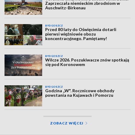
Zaprzeczała niemieckim zbrodniom w
Auschwitz-Birkenau
BYDGOSZCZ
Przed 80 laty do Oświęcimia dotarli
pierwsi więźniowie obozu
koncentracyjnego. Pamiętamy!
BYDGOSZCZ
Wilcze 2026. Poszukiwacze znów spotkają
się pod Koronowem
BYDGOSZCZ
Godzina „W". Rocznicowe obchody
powstania na Kujawach i Pomorzu
ZOBACZ WIĘCEJ