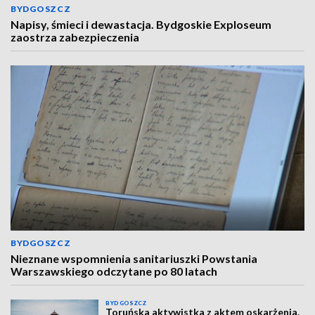
BYDGOSZCZ
Napisy, śmieci i dewastacja. Bydgoskie Exploseum
zaostrza zabezpieczenia
BYDGOSZCZ
Nieznane wspomnienia sanitariuszki Powstania
Warszawskiego odczytane po 80 latach
BYDGOSZCZ
Toruńska aktywistka z aktem oskarżenia.