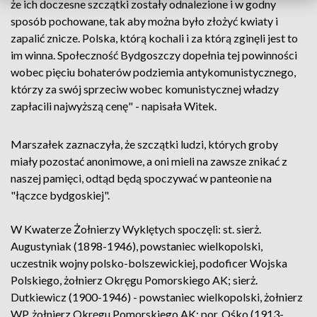
że ich doczesne szczątki zostały odnalezione i w godny
sposób pochowane, tak aby można było złożyć kwiaty i
zapalić znicze. Polska, którą kochali i za którą zginęli jest to
im winna. Społeczność Bydgoszczy dopełnia tej powinności
wobec pięciu bohaterów podziemia antykomunistycznego,
którzy za swój sprzeciw wobec komunistycznej władzy
zapłacili najwyższą cenę" - napisała Witek.
Marszałek zaznaczyła, że szczątki ludzi, których groby
miały pozostać anonimowe, a oni mieli na zawsze znikać z
naszej pamięci, odtąd będą spoczywać w panteonie na
"łączce bydgoskiej".
W Kwaterze Żołnierzy Wyklętych spoczęli: st. sierż.
Augustyniak (1898-1946), powstaniec wielkopolski,
uczestnik wojny polsko-bolszewickiej, podoficer Wojska
Polskiego, żołnierz Okręgu Pomorskiego AK; sierż.
Dutkiewicz (1900-1946) - powstaniec wielkopolski, żołnierz
WP, żołnierz Okręgu Pomorskiego AK; por. Ośko (1913-