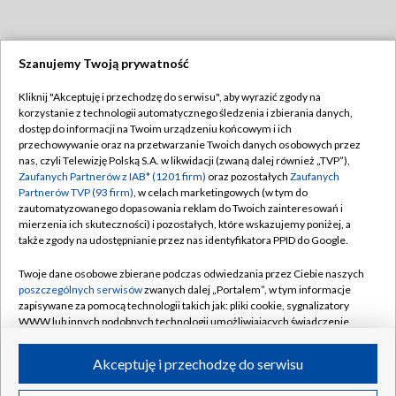
Szanujemy Twoją prywatność
Dołącz do nas:
Kliknij "Akceptuję i przechodzę do serwisu", aby wyrazić zgody na
korzystanie z technologii automatycznego śledzenia i zbierania danych,
TVP
dostęp do informacji na Twoim urządzeniu końcowym i ich
Abonament TVP
przechowywanie oraz na przetwarzanie Twoich danych osobowych przez
Regulamin TVP
nas, czyli Telewizję Polską S.A. w likwidacji (zwaną dalej również „TVP”),
Emisja w TVP
Polityka prywatności
Zaufanych Partnerów z IAB* (1201 firm)
oraz pozostałych
Zaufanych
Partnerów TVP (93 firm)
, w celach marketingowych (w tym do
Centrum informacji TVP
Moje zgody
zautomatyzowanego dopasowania reklam do Twoich zainteresowań i
mierzenia ich skuteczności) i pozostałych, które wskazujemy poniżej, a
Naziemna Telewizja Cyfrowa
Pomoc
także zgody na udostępnianie przez nas identyfikatora PPID do Google.
Sklep TVP
Biuro reklamy
Twoje dane osobowe zbierane podczas odwiedzania przez Ciebie naszych
Rada Programowa
Kontakt
poszczególnych serwisów
zwanych dalej „Portalem”, w tym informacje
zapisywane za pomocą technologii takich jak: pliki cookie, sygnalizatory
System NOS
WWW lub innych podobnych technologii umożliwiających świadczenie
dopasowanych i bezpiecznych usług, personalizację treści oraz reklam,
Informacje o nadawcy
Kanały
udostępnianie funkcji mediów społecznościowych oraz analizowanie
Akceptuję i przechodzę do serwisu
ruchu w Internecie.
Program dla prasy
©2026 Telewizja Polska S.A. w likwidacji