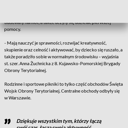
Nie zabrakło atrakcji dla najmłodszych. W strefie "Akademia
Terytorialsa" dzieci zdobywały wojskowe sprawności.
Poszukiwały skarbów, filtrowały wodę, rozpalały ognisko,
budowały namiot, a także uczyły się udzielać pierwszej
pomocy.
- Mają nauczyć je sprawności, rozwijać kreatywność,
skupienie oraz celność i aktywować, by dziecko się ruszało, a
także poradziło sobie w normalnym środowisku – wyjaśnia
st. szer. Anna Żuchnicka z 8. Kujawsko-Pomorskiej Brygady
Obrony Terytorialnej.
Rodzinne i sportowe pikniki to tylko część obchodów Święta
Wojsk Obrony Terytorialnej. Centralne obchody odbyły się
w Warszawie.
Dziękuje wszystkim tym, którzy łączą
swój czas, łączą swoją aktywność