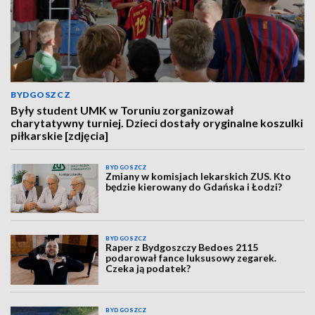
BYDGOSZCZ
Były student UMK w Toruniu zorganizował
charytatywny turniej. Dzieci dostały oryginalne koszulki
piłkarskie [zdjęcia]
BYDGOSZCZ
Zmiany w komisjach lekarskich ZUS. Kto
będzie kierowany do Gdańska i Łodzi?
BYDGOSZCZ
Raper z Bydgoszczy Bedoes 2115
podarował fance luksusowy zegarek.
Czeka ją podatek?
BYDGOSZCZ