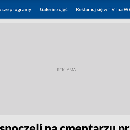
asze programy
Galerie zdjęć
Reklamuj się w TV i na
spoczęli na cmentarzu pr