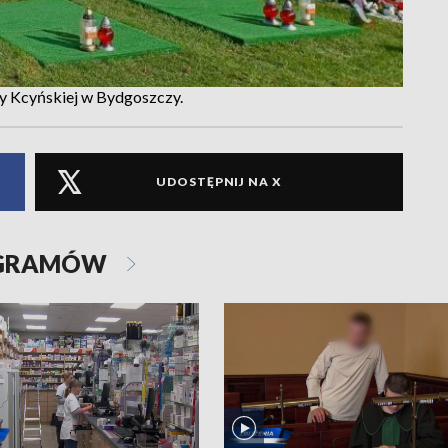
cy Kcyńskiej w Bydgoszczy.
UDOSTĘPNIJ NA X
OGRAMÓW