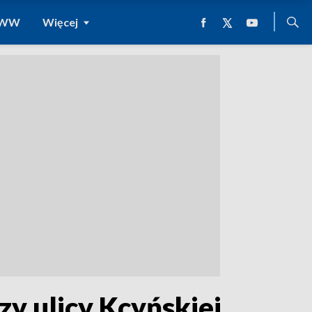
 WWW
Więcej
zy ulicy Kcyńskiej