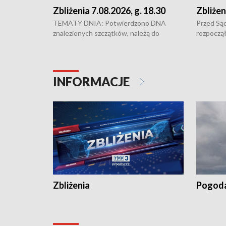
Zbliżenia 7.08.2026, g. 18.30
Zbliżen
TEMATY DNIA: Potwierdzono DNA
Przed Są
znalezionych szczątków, należą do
rozpoczął
zaginionej Jowity Zielińskiej • Tragiczny
pobicie i
finał prac serwisowych w studni w Solcu
zł - tyle
Kujawskim • Festiwal dziewięciu wzgórz
przy ul. 
w Chełmnie i Festiwal Wisły w kilku
Niebezpie
INFORMACJE
miastach regionu • Problem z realizacją
Dalszy ci
recept po spaleniu apteki w Bydgoszczy •
Kapuścis
Dalszy ciąg sąsiedzkiego sporu o
wywieszanie prania
Zbliżenia
Pogod