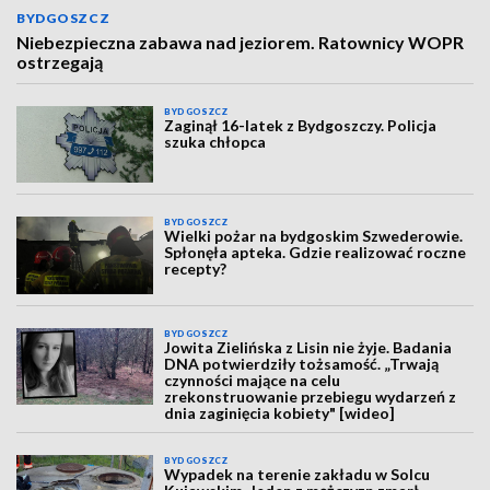
BYDGOSZCZ
Niebezpieczna zabawa nad jeziorem. Ratownicy WOPR
ostrzegają
BYDGOSZCZ
Zaginął 16-latek z Bydgoszczy. Policja
szuka chłopca
BYDGOSZCZ
Wielki pożar na bydgoskim Szwederowie.
Spłonęła apteka. Gdzie realizować roczne
recepty?
BYDGOSZCZ
Jowita Zielińska z Lisin nie żyje. Badania
DNA potwierdziły tożsamość. „Trwają
czynności mające na celu
zrekonstruowanie przebiegu wydarzeń z
dnia zaginięcia kobiety" [wideo]
BYDGOSZCZ
Wypadek na terenie zakładu w Solcu