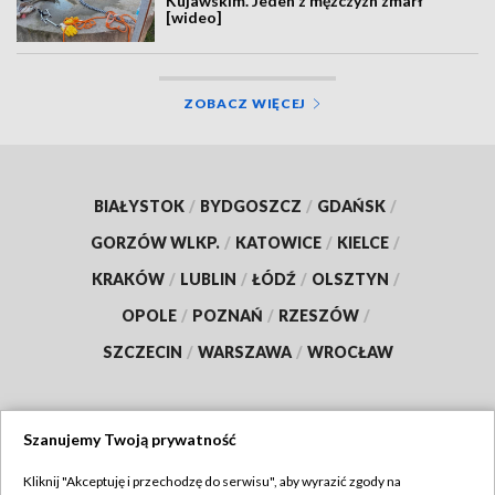
Kujawskim. Jeden z mężczyzn zmarł
[wideo]
ZOBACZ WIĘCEJ
BIAŁYSTOK
/
BYDGOSZCZ
/
GDAŃSK
/
GORZÓW WLKP.
/
KATOWICE
/
KIELCE
/
KRAKÓW
/
LUBLIN
/
ŁÓDŹ
/
OLSZTYN
/
OPOLE
/
POZNAŃ
/
RZESZÓW
/
SZCZECIN
/
WARSZAWA
/
WROCŁAW
Szanujemy Twoją prywatność
Dołącz do nas:
Kliknij "Akceptuję i przechodzę do serwisu", aby wyrazić zgody na