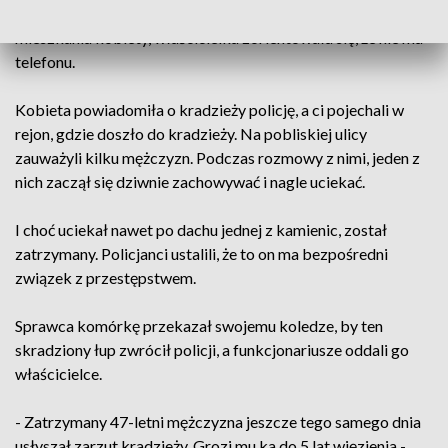
jej wnieść do domu zakupy. Gdy jednak mężczyzna wyszedł z
mieszkania kobiety, właścicielka zorientowała się, że nie ma
telefonu.
Kobieta powiadomiła o kradzieży policję, a ci pojechali w
rejon, gdzie doszło do kradzieży. Na pobliskiej ulicy
zauważyli kilku mężczyzn. Podczas rozmowy z nimi, jeden z
nich zaczął się dziwnie zachowywać i nagle uciekać.
I choć uciekał nawet po dachu jednej z kamienic, został
zatrzymany. Policjanci ustalili, że to on ma bezpośredni
związek z przestępstwem.
Sprawca komórkę przekazał swojemu koledze, by ten
skradziony łup zwrócił policji, a funkcjonariusze oddali go
właścicielce.
- Zatrzymany 47-letni mężczyzna jeszcze tego samego dnia
usłyszał zarzut kradzieży. Grozi mu ka do 5 lat więzienia -