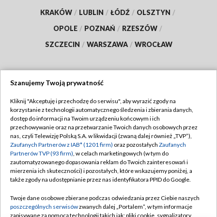
KRAKÓW
/
LUBLIN
/
ŁÓDŹ
/
OLSZTYN
/
OPOLE
/
POZNAŃ
/
RZESZÓW
/
SZCZECIN
/
WARSZAWA
/
WROCŁAW
Szanujemy Twoją prywatność
Dołącz do nas:
Kliknij "Akceptuję i przechodzę do serwisu", aby wyrazić zgody na
korzystanie z technologii automatycznego śledzenia i zbierania danych,
TVP
dostęp do informacji na Twoim urządzeniu końcowym i ich
Abonament TVP
przechowywanie oraz na przetwarzanie Twoich danych osobowych przez
Regulamin TVP
nas, czyli Telewizję Polską S.A. w likwidacji (zwaną dalej również „TVP”),
Emisja w TVP
Polityka prywatności
Zaufanych Partnerów z IAB* (1201 firm)
oraz pozostałych
Zaufanych
Partnerów TVP (93 firm)
, w celach marketingowych (w tym do
Centrum informacji TVP
Moje zgody
zautomatyzowanego dopasowania reklam do Twoich zainteresowań i
mierzenia ich skuteczności) i pozostałych, które wskazujemy poniżej, a
Naziemna Telewizja Cyfrowa
Pomoc
także zgody na udostępnianie przez nas identyfikatora PPID do Google.
Sklep TVP
Biuro reklamy
Twoje dane osobowe zbierane podczas odwiedzania przez Ciebie naszych
Rada Programowa
Kontakt
poszczególnych serwisów
zwanych dalej „Portalem”, w tym informacje
zapisywane za pomocą technologii takich jak: pliki cookie, sygnalizatory