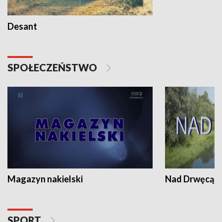
Desant
SPOŁECZEŃSTWO
Magazyn nakielski
Nad Drwęcą
SPORT