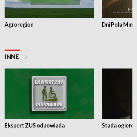
Agroregion
Dni Pola Min
INNE
Ekspert ZUS odpowiada
Stada ogieró