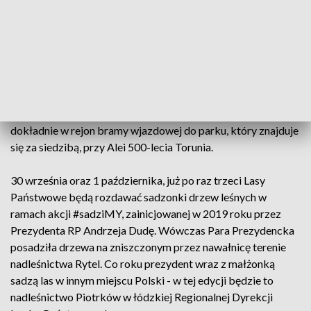
Tak wygląda ulotka dodawana przez leśników do każdego drzewka
(lasy.gov.pl).
Z powodu remontu trwającego w budynku siedziby RDLP w
Toruniu, dyrekcja zaprasza mieszkańców do WFOŚGW, a
dokładnie w rejon bramy wjazdowej do parku, który znajduje
się za siedzibą, przy Alei 500-lecia Torunia.
30 września oraz 1 października, już po raz trzeci Lasy
Państwowe będą rozdawać sadzonki drzew leśnych w
ramach akcji #sadziMY, zainicjowanej w 2019 roku przez
Prezydenta RP Andrzeja Dudę. Wówczas Para Prezydencka
posadziła drzewa na zniszczonym przez nawałnicę terenie
nadleśnictwa Rytel. Co roku prezydent wraz z małżonką
sadzą las w innym miejscu Polski - w tej edycji będzie to
nadleśnictwo Piotrków w łódzkiej Regionalnej Dyrekcji