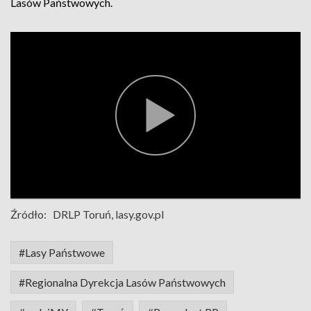
Lasów Państwowych.
Źródło:
DRLP Toruń, lasy.gov.pl
#Lasy Państwowe
#Regionalna Dyrekcja Lasów Państwowych