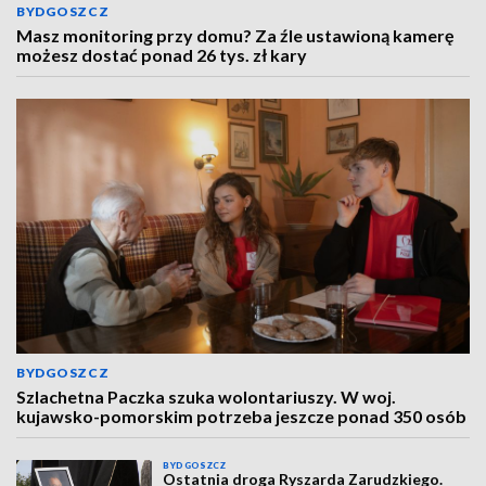
BYDGOSZCZ
Masz monitoring przy domu? Za źle ustawioną kamerę
możesz dostać ponad 26 tys. zł kary
BYDGOSZCZ
Szlachetna Paczka szuka wolontariuszy. W woj.
kujawsko-pomorskim potrzeba jeszcze ponad 350 osób
BYDGOSZCZ
Ostatnia droga Ryszarda Zarudzkiego.