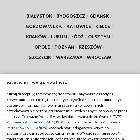
BIAŁYSTOK
/
BYDGOSZCZ
/
GDAŃSK
/
GORZÓW WLKP.
/
KATOWICE
/
KIELCE
/
KRAKÓW
/
LUBLIN
/
ŁÓDŹ
/
OLSZTYN
/
OPOLE
/
POZNAŃ
/
RZESZÓW
/
SZCZECIN
/
WARSZAWA
/
WROCŁAW
Szanujemy Twoją prywatność
Dołącz do nas:
Kliknij "Akceptuję i przechodzę do serwisu", aby wyrazić zgody na
korzystanie z technologii automatycznego śledzenia i zbierania danych,
TVP
dostęp do informacji na Twoim urządzeniu końcowym i ich
Abonament TVP
przechowywanie oraz na przetwarzanie Twoich danych osobowych przez
Regulamin TVP
nas, czyli Telewizję Polską S.A. w likwidacji (zwaną dalej również „TVP”),
Emisja w TVP
Polityka prywatności
Zaufanych Partnerów z IAB* (1201 firm)
oraz pozostałych
Zaufanych
Partnerów TVP (93 firm)
, w celach marketingowych (w tym do
Centrum informacji TVP
Moje zgody
zautomatyzowanego dopasowania reklam do Twoich zainteresowań i
mierzenia ich skuteczności) i pozostałych, które wskazujemy poniżej, a