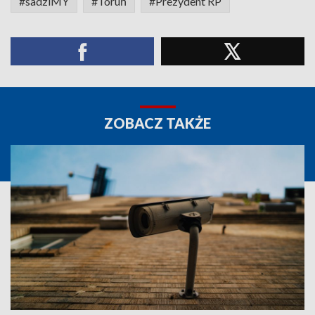
#sadziMY
#Toruń
#Prezydent RP
ZOBACZ TAKŻE