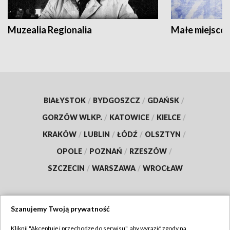
Muzealia Regionalia
Małe miejscow
BIAŁYSTOK
/
BYDGOSZCZ
/
GDAŃSK
/
GORZÓW WLKP.
/
KATOWICE
/
KIELCE
/
KRAKÓW
/
LUBLIN
/
ŁÓDŹ
/
OLSZTYN
/
OPOLE
/
POZNAŃ
/
RZESZÓW
/
SZCZECIN
/
WARSZAWA
/
WROCŁAW
Szanujemy Twoją prywatność
Dołącz do nas:
Kliknij "Akceptuję i przechodzę do serwisu", aby wyrazić zgody na