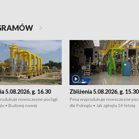
OGRAMÓW
ia 5.08.2026, g. 16.30
Zbliżenia 5.08.2026, g. 15.30
rodukuje nowoczesne pociągi
Pesa wyprodukuje nowoczesne poci
gio • Budowę nowej
dla Polregio • Jak zginęła 14-letnia
ktury gazowej między
dziewczyna z Torunia • Nowelizacja
m a Gustorzynem. •
ustawy o pomocy społecznej już
rsje wokół Wojewódzkiego
obowiązuje • W lasach pojawiły się ku
Specjalistycznego we
borowiki • Urodzaj kukurydzy w regi
 • Jaka była przyczyna śmierci