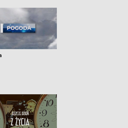
i z Torunia • Nowelizacja ustawy
społecznej już obowiązuje
a