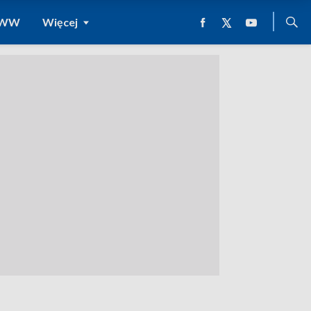
 WWW
Więcej