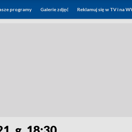
asze programy
Galerie zdjęć
Reklamuj się w TV i na
1, g. 18:30