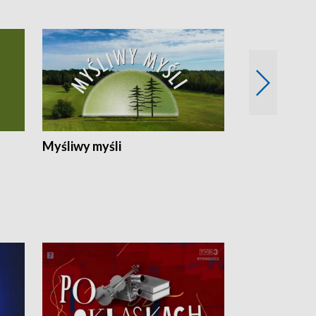
Myśliwy myśli
Spotkania z 