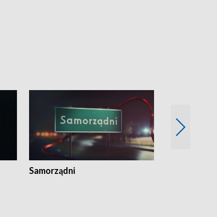
Samorządni
Wspólna sp