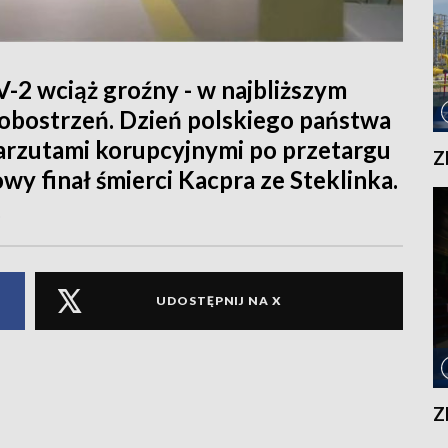
 wciąż groźny - w najbliższym
 obostrzeń. Dzień polskiego państwa
arzutami korupcyjnymi po przetargu
Z
wy finał śmierci Kacpra ze Steklinka.
.
UDOSTĘPNIJ NA X
Z