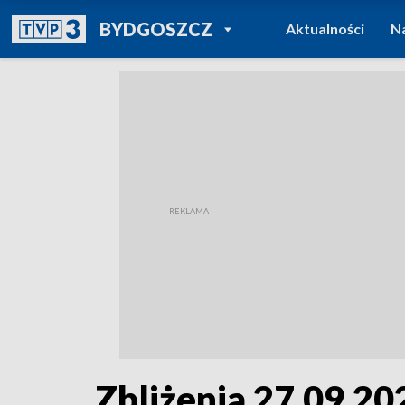
POWRÓT DO
BYDGOSZCZ
Aktualności
N
TVP REGIONY
Zbliżenia 27.09.202