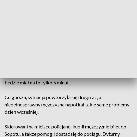
Do policjantów z Grudziądza dotarła informacja o
niepełnosprawnym mężczyźnie. Zdezorientowany znajdował
się bez opieki na dworcu kolejowym.
Jak się okazało, mężczyzna miał problemy z kupnem biletu
na pociąg do Sopotu, gdzie na co dzień mieszka. Kasjerka nie
mogła się z nim porozumieć, gdyż ten bardzo słabo słyszał.
Odmówiła mu też sprzedaży biletu, tłumacząc, że nie ma z
nim opiekuna, a on na pewno nie będzie w stanie przesiąść się
na drugi pociąg w Laskowicach Pomorskich, ponieważ
będzie miał na to tylko 5 minut.
Co gorsza, sytuacja powtórzyła się drugi raz, a
niepełnosprawny mężczyzna napotkał takie same problemy
dzień wcześniej.
Skierowani na miejsce policjanci kupili mężczyźnie bilet do
Sopotu, a także pomogli dostać się do pociągu. Dyżurny