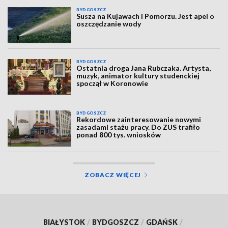
BYDGOSZCZ
Susza na Kujawach i Pomorzu. Jest apel o
oszczędzanie wody
BYDGOSZCZ
Ostatnia droga Jana Rubczaka. Artysta,
muzyk, animator kultury studenckiej
spoczął w Koronowie
BYDGOSZCZ
Rekordowe zainteresowanie nowymi
zasadami stażu pracy. Do ZUS trafiło
ponad 800 tys. wniosków
ZOBACZ WIĘCEJ
BIAŁYSTOK
/
BYDGOSZCZ
/
GDAŃSK
/