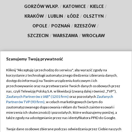
GORZÓW WLKP.
/
KATOWICE
/
KIELCE
/
KRAKÓW
/
LUBLIN
/
ŁÓDŹ
/
OLSZTYN
/
OPOLE
/
POZNAŃ
/
RZESZÓW
/
SZCZECIN
/
WARSZAWA
/
WROCŁAW
Szanujemy Twoją prywatność
Dołącz do nas:
Kliknij "Akceptuję i przechodzę do serwisu", aby wyrazić zgody na
korzystanie z technologii automatycznego śledzenia i zbierania danych,
TVP
dostęp do informacji na Twoim urządzeniu końcowym i ich
Abonament TVP
przechowywanie oraz na przetwarzanie Twoich danych osobowych przez
Regulamin TVP
nas, czyli Telewizję Polską S.A. w likwidacji (zwaną dalej również „TVP”),
Emisja w TVP
Polityka prywatności
Zaufanych Partnerów z IAB* (1201 firm)
oraz pozostałych
Zaufanych
Partnerów TVP (93 firm)
, w celach marketingowych (w tym do
Centrum informacji TVP
Moje zgody
zautomatyzowanego dopasowania reklam do Twoich zainteresowań i
mierzenia ich skuteczności) i pozostałych, które wskazujemy poniżej, a
Naziemna Telewizja Cyfrowa
Pomoc
także zgody na udostępnianie przez nas identyfikatora PPID do Google.
Sklep TVP
Biuro reklamy
Twoje dane osobowe zbierane podczas odwiedzania przez Ciebie naszych