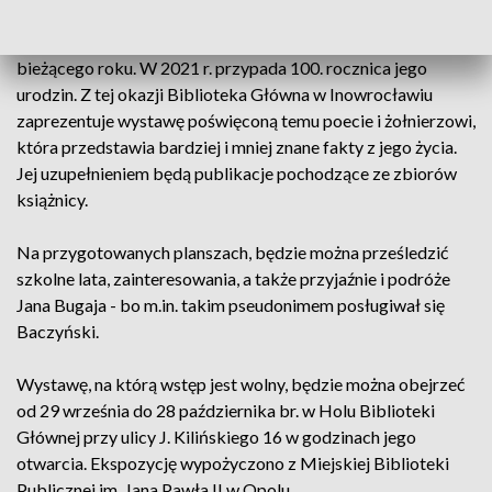
Krzysztof Kamil Baczyński jest jednym z patronów
bieżącego roku. W 2021 r. przypada 100. rocznica jego
urodzin. Z tej okazji Biblioteka Główna w Inowrocławiu
zaprezentuje wystawę poświęconą temu poecie i żołnierzowi,
która przedstawia bardziej i mniej znane fakty z jego życia.
Jej uzupełnieniem będą publikacje pochodzące ze zbiorów
książnicy.
Na przygotowanych planszach, będzie można prześledzić
szkolne lata, zainteresowania, a także przyjaźnie i podróże
Jana Bugaja - bo m.in. takim pseudonimem posługiwał się
Baczyński.
Wystawę, na którą wstęp jest wolny, będzie można obejrzeć
od 29 września do 28 października br. w Holu Biblioteki
Głównej przy ulicy J. Kilińskiego 16 w godzinach jego
otwarcia. Ekspozycję wypożyczono z Miejskiej Biblioteki
Publicznej im. Jana Pawła II w Opolu.