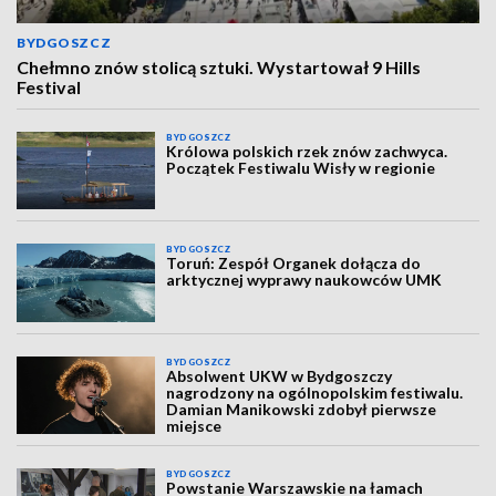
BYDGOSZCZ
Chełmno znów stolicą sztuki. Wystartował 9 Hills
Festival
BYDGOSZCZ
Królowa polskich rzek znów zachwyca.
Początek Festiwalu Wisły w regionie
BYDGOSZCZ
Toruń: Zespół Organek dołącza do
arktycznej wyprawy naukowców UMK
BYDGOSZCZ
Absolwent UKW w Bydgoszczy
nagrodzony na ogólnopolskim festiwalu.
Damian Manikowski zdobył pierwsze
miejsce
BYDGOSZCZ
Powstanie Warszawskie na łamach