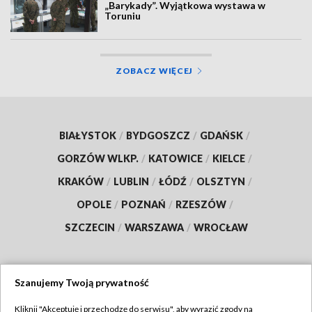
„Barykady”. Wyjątkowa wystawa w
Toruniu
ZOBACZ WIĘCEJ
BIAŁYSTOK
/
BYDGOSZCZ
/
GDAŃSK
/
GORZÓW WLKP.
/
KATOWICE
/
KIELCE
/
KRAKÓW
/
LUBLIN
/
ŁÓDŹ
/
OLSZTYN
/
OPOLE
/
POZNAŃ
/
RZESZÓW
/
SZCZECIN
/
WARSZAWA
/
WROCŁAW
Szanujemy Twoją prywatność
Dołącz do nas:
Kliknij "Akceptuję i przechodzę do serwisu", aby wyrazić zgody na