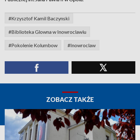
#Krzysztof Kamil Baczynski
#Biblioteka Glowna w Inowroclawiu
#Pokolenie Kolumbow
#Inowroclaw
ZOBACZ TAKŻE