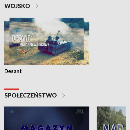
WOJSKO
Desant
SPOŁECZEŃSTWO