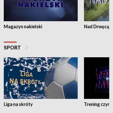
Magazyn nakielski
Nad Drwęcą
SPORT
Liga na skróty
Trening czyni 