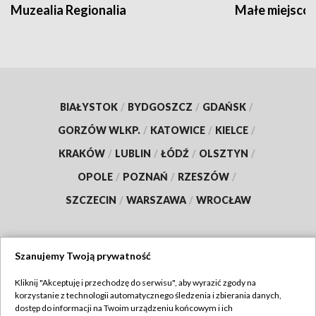
Muzealia Regionalia
Małe miejscow
BIAŁYSTOK
/
BYDGOSZCZ
/
GDAŃSK
/
GORZÓW WLKP.
/
KATOWICE
/
KIELCE
/
KRAKÓW
/
LUBLIN
/
ŁÓDŹ
/
OLSZTYN
/
OPOLE
/
POZNAŃ
/
RZESZÓW
/
SZCZECIN
/
WARSZAWA
/
WROCŁAW
Szanujemy Twoją prywatność
Dołącz do nas:
Kliknij "Akceptuję i przechodzę do serwisu", aby wyrazić zgody na
korzystanie z technologii automatycznego śledzenia i zbierania danych,
TVP
dostęp do informacji na Twoim urządzeniu końcowym i ich