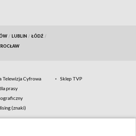
KÓW
/
LUBLIN
/
ŁÓDŹ
/
ROCŁAW
 Telewizja Cyfrowa
Sklep TVP
la prasy
tograficzny
sing (znaki)