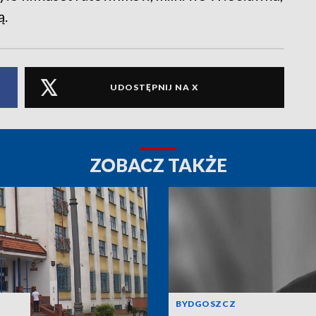
ą.
UDOSTĘPNIJ NA X
ZOBACZ TAKŻE
BYDGOSZCZ