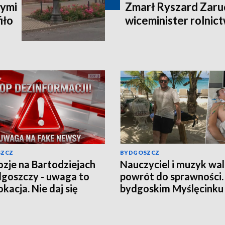
ymi
Zmarł Ryszard Zarud
iło
wiceminister rolni
SZCZ
BYDGOSZCZ
ozje na Bartodziejach
Nauczyciel i muzyk wal
goszczy - uwaga to
powrót do sprawności
kacja. Nie daj się
bydgoskim Myślęcinku
nąć w grę chaosu
odbędzie się charytat
macyjnego
„UNIT dla Jareckiego”