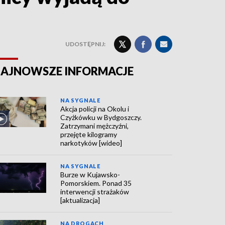
UDOSTĘPNIJ:
AJNOWSZE INFORMACJE
NA SYGNALE
Akcja policji na Okolu i
Czyżkówku w Bydgoszczy.
Zatrzymani mężczyźni,
przejęte kilogramy
narkotyków [wideo]
NA SYGNALE
Burze w Kujawsko-
Pomorskiem. Ponad 35
interwencji strażaków
[aktualizacja]
NA DROGACH