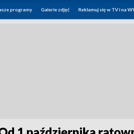
asze programy
Galerie zdjęć
Reklamuj się w TV i na
 Od 1 października ratow