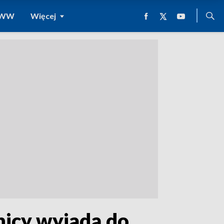
 WWW
Więcej
nicy wyjadą do