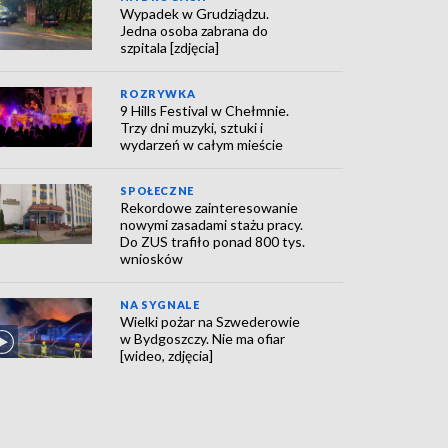
Wypadek w Grudziądzu.
Jedna osoba zabrana do
szpitala [zdjęcia]
ROZRYWKA
9 Hills Festival w Chełmnie.
Trzy dni muzyki, sztuki i
wydarzeń w całym mieście
SPOŁECZNE
Rekordowe zainteresowanie
nowymi zasadami stażu pracy.
Do ZUS trafiło ponad 800 tys.
wniosków
NA SYGNALE
Wielki pożar na Szwederowie
w Bydgoszczy. Nie ma ofiar
[wideo, zdjęcia]