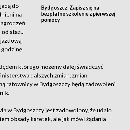
jadą do
Bydgoszcz: Zapisz się na
bezpłatne szkolenie z pierwszej
nieni na
pomocy
nagrodzeń
 od stażu
yjazdową
 godzinę.
zględem którego możemy dalej świadczyć
inisterstwa dalszych zmian, zmian
cną ratownicy w Bydgoszczy będą zadowoleni
nik.
ia w Bydgoszczy jest zadowolony, że udało
kiem obsady karetek, ale jak mówi żądania