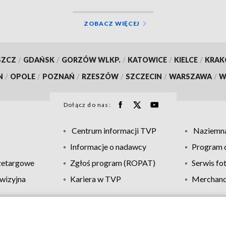
ZOBACZ WIĘCEJ
SZCZ
/
GDAŃSK
/
GORZÓW WLKP.
/
KATOWICE
/
KIELCE
/
KRA
N
/
OPOLE
/
POZNAŃ
/
RZESZÓW
/
SZCZECIN
/
WARSZAWA
/
W
Dołącz do nas:
Centrum informacji TVP
Naziemna
Informacje o nadawcy
Program d
zetargowe
Zgłoś program (ROPAT)
Serwis fo
wizyjna
Kariera w TVP
Merchandi