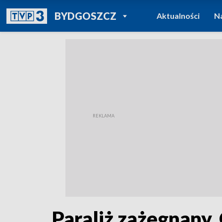
POWRÓT DO
BYDGOSZCZ
Aktualności
N
TVP REGIONY
Paraliż zażegnany.