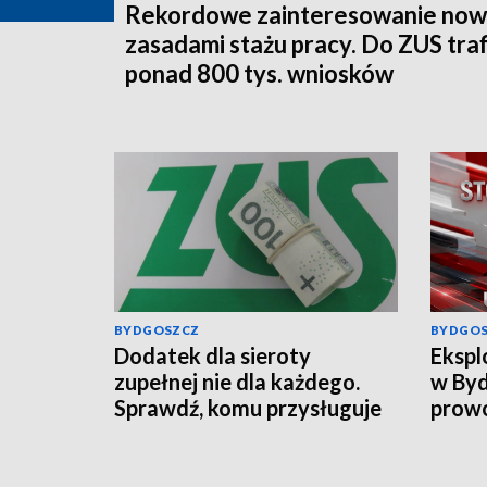
Rekordowe zainteresowanie now
zasadami stażu pracy. Do ZUS traf
ponad 800 tys. wniosków
BYDGOSZCZ
BYDGO
Dodatek dla sieroty
Ekspl
zupełnej nie dla każdego.
w Byd
Sprawdź, komu przysługuje
prowo
świadczenie z ZUS
wciąg
infor