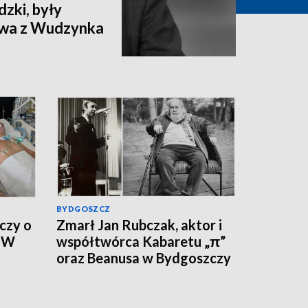
zki, były
ctwa z Wudzynka
BYDGOSZCZ
czy o
Zmarł Jan Rubczak, aktor i
. W
współtwórca Kabaretu „π”
oraz Beanusa w Bydgoszczy
ywny