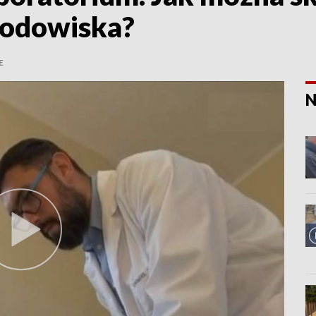
środowiska?
E
N