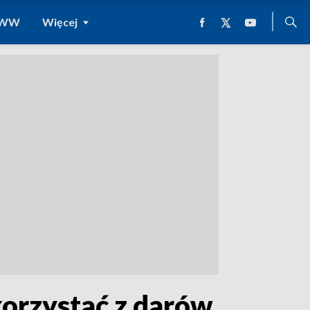
 WWW
Więcej
korzystać z darów