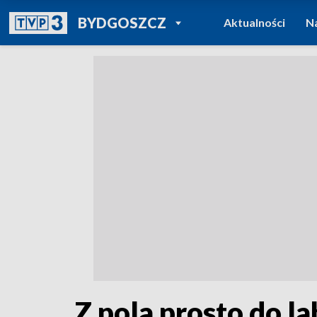
POWRÓT DO
BYDGOSZCZ
Aktualności
N
TVP REGIONY
Z pola prosto do l