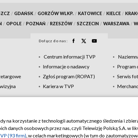
SZCZ
/
GDAŃSK
/
GORZÓW WLKP.
/
KATOWICE
/
KIELCE
/
KRA
N
/
OPOLE
/
POZNAŃ
/
RZESZÓW
/
SZCZECIN
/
WARSZAWA
/
W
Dołącz do nas:
Centrum informacji TVP
Naziemna
Informacje o nadawcy
Program d
zetargowe
Zgłoś program (ROPAT)
Serwis fo
wizyjna
Kariera w TVP
Merchandi
Polityka prywatności
Moje zgody
Pomoc
Biuro re
ody na korzystanie z technologii automatycznego śledzenia i zbie
 danych osobowych przez nas, czyli Telewizję Polską S.A. w likw
VP (93 firm)
, w celach marketingowych (w tym do zautomatyzow