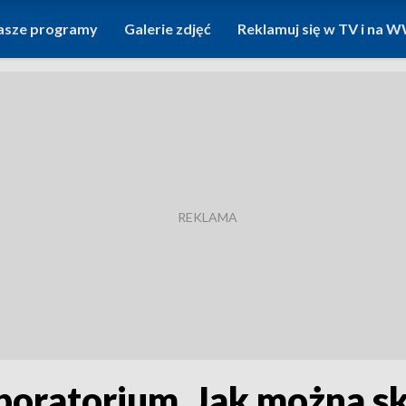
asze programy
Galerie zdjęć
Reklamuj się w TV i na
aboratorium. Jak można s