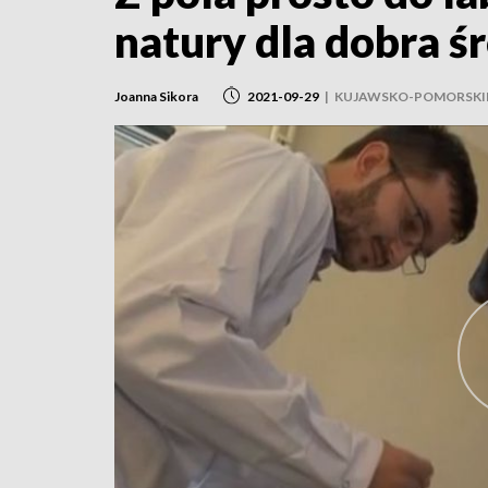
natury dla dobra 
Joanna Sikora
2021-09-29
|
KUJAWSKO-POMORSKI