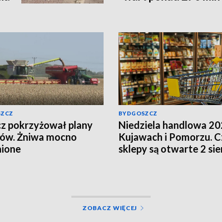
SZCZ
BYDGOSZCZ
z pokrzyżował plany
Niedziela handlowa 20
ków. Żniwa mocno
Kujawach i Pomorzu. C
nione
sklepy są otwarte 2 sie
ZOBACZ WIĘCEJ