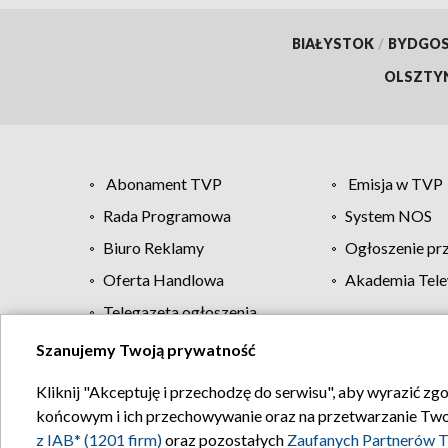
BIAŁYSTOK
/
BYDGO
OLSZTY
Abonament TVP
Emisja w TVP
Rada Programowa
System NOS
Biuro Reklamy
Ogłoszenie pr
Oferta Handlowa
Akademia Tele
Telegazeta ogłoszenia
Szanujemy Twoją prywatność
Regulamin TVP
Kliknij "Akceptuję i przechodzę do serwisu", aby wyrazić zg
końcowym i ich przechowywanie oraz na przetwarzanie Twoich
z IAB* (1201 firm)
oraz pozostałych
Zaufanych Partnerów T