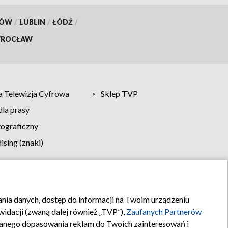
KÓW
/
LUBLIN
/
ŁÓDŹ
/
ROCŁAW
 Telewizja Cyfrowa
Sklep TVP
la prasy
tograficzny
sing (znaki)
klamy
Kontakt
rania danych, dostęp do informacji na Twoim urządzeniu
idacji (zwaną dalej również „TVP”),
Zaufanych Partnerów
anego dopasowania reklam do Twoich zainteresowań i