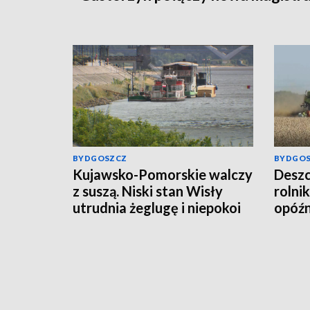
BYDGOSZCZ
BYDGO
Kujawsko-Pomorskie walczy
Deszc
z suszą. Niski stan Wisły
rolni
utrudnia żeglugę i niepokoi
opóź
rolników