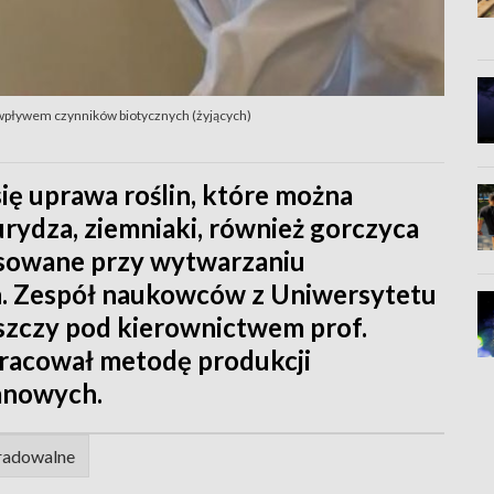
wpływem czynników biotycznych (żyjących)
się uprawa roślin, które można
rydza, ziemniaki, również gorczyca
sowane przy wytwarzaniu
. Zespół naukowców z Uniwersytetu
szczy pod kierownictwem prof.
racował metodę produkcji
anowych.
radowalne