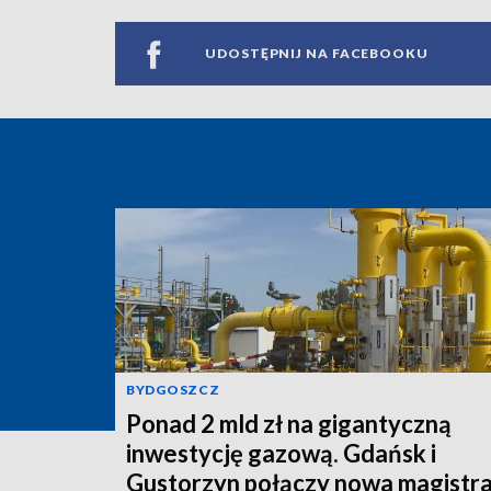
UDOSTĘPNIJ NA FACEBOOKU
BYDGOSZCZ
Ponad 2 mld zł na gigantyczną
inwestycję gazową. Gdańsk i
Gustorzyn połączy nowa magistra