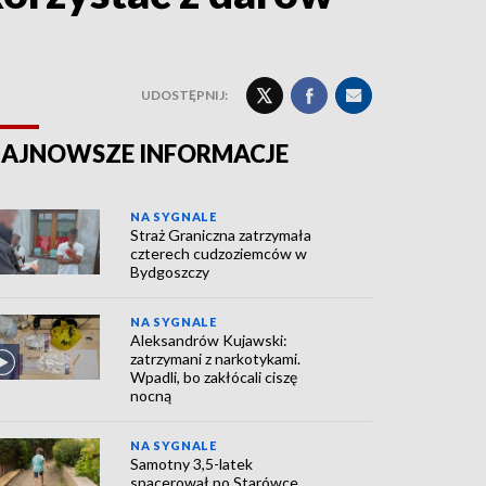
UDOSTĘPNIJ:
AJNOWSZE INFORMACJE
NA SYGNALE
Straż Graniczna zatrzymała
czterech cudzoziemców w
Bydgoszczy
NA SYGNALE
Aleksandrów Kujawski:
zatrzymani z narkotykami.
Wpadli, bo zakłócali ciszę
nocną
NA SYGNALE
Samotny 3,5-latek
spacerował po Starówce.