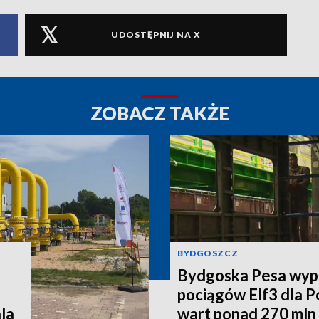
UDOSTĘPNIJ NA X
ZOBACZ TAKŻE
BYDGOSZCZ
Bydgoska Pesa wyp
pociągów Elf3 dla P
la
wart ponad 270 mln 