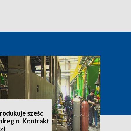
rodukuje sześć
olregio. Kontrakt
zł