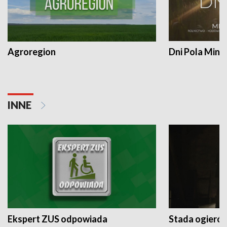
Agroregion
Dni Pola Min
INNE
Ekspert ZUS odpowiada
Stada ogieró