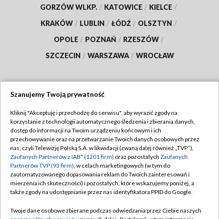
GORZÓW WLKP.
/
KATOWICE
/
KIELCE
/
KRAKÓW
/
LUBLIN
/
ŁÓDŹ
/
OLSZTYN
/
OPOLE
/
POZNAŃ
/
RZESZÓW
/
SZCZECIN
/
WARSZAWA
/
WROCŁAW
Szanujemy Twoją prywatność
Dołącz do nas:
Kliknij "Akceptuję i przechodzę do serwisu", aby wyrazić zgody na
korzystanie z technologii automatycznego śledzenia i zbierania danych,
TVP
dostęp do informacji na Twoim urządzeniu końcowym i ich
Abonament TVP
przechowywanie oraz na przetwarzanie Twoich danych osobowych przez
Regulamin TVP
nas, czyli Telewizję Polską S.A. w likwidacji (zwaną dalej również „TVP”),
Emisja w TVP
Polityka prywatności
Zaufanych Partnerów z IAB* (1201 firm)
oraz pozostałych
Zaufanych
Partnerów TVP (93 firm)
, w celach marketingowych (w tym do
Centrum informacji TVP
Moje zgody
zautomatyzowanego dopasowania reklam do Twoich zainteresowań i
mierzenia ich skuteczności) i pozostałych, które wskazujemy poniżej, a
Naziemna Telewizja Cyfrowa
Pomoc
także zgody na udostępnianie przez nas identyfikatora PPID do Google.
Sklep TVP
Biuro reklamy
Twoje dane osobowe zbierane podczas odwiedzania przez Ciebie naszych
Rada Programowa