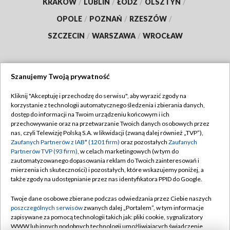
KRAKÓW
/
LUBLIN
/
ŁÓDŹ
/
OLSZTYN
/
OPOLE
/
POZNAŃ
/
RZESZÓW
/
SZCZECIN
/
WARSZAWA
/
WROCŁAW
Szanujemy Twoją prywatność
Dołącz do nas:
Kliknij "Akceptuję i przechodzę do serwisu", aby wyrazić zgody na
korzystanie z technologii automatycznego śledzenia i zbierania danych,
TVP
dostęp do informacji na Twoim urządzeniu końcowym i ich
Abonament TVP
przechowywanie oraz na przetwarzanie Twoich danych osobowych przez
Regulamin TVP
nas, czyli Telewizję Polską S.A. w likwidacji (zwaną dalej również „TVP”),
Emisja w TVP
Polityka prywatności
Zaufanych Partnerów z IAB* (1201 firm)
oraz pozostałych
Zaufanych
Partnerów TVP (93 firm)
, w celach marketingowych (w tym do
Centrum informacji TVP
Moje zgody
zautomatyzowanego dopasowania reklam do Twoich zainteresowań i
mierzenia ich skuteczności) i pozostałych, które wskazujemy poniżej, a
Naziemna Telewizja Cyfrowa
Pomoc
także zgody na udostępnianie przez nas identyfikatora PPID do Google.
Sklep TVP
Biuro reklamy
Twoje dane osobowe zbierane podczas odwiedzania przez Ciebie naszych
Rada Programowa
Kontakt
poszczególnych serwisów
zwanych dalej „Portalem”, w tym informacje
zapisywane za pomocą technologii takich jak: pliki cookie, sygnalizatory
System NOS
WWW lub innych podobnych technologii umożliwiających świadczenie