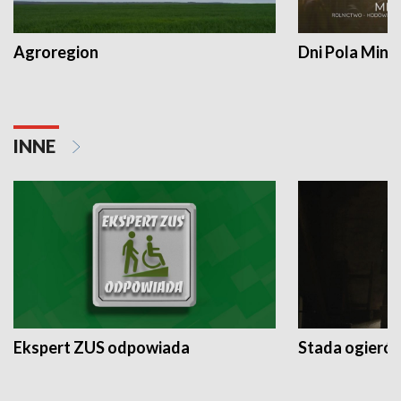
Agroregion
Dni Pola Min
INNE
Ekspert ZUS odpowiada
Stada ogieró