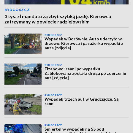
BYDGOSZCZ
3 tys. zł mandatu za zbyt szybką jazdę. Kierowca
zatrzymany w powiecie radziejowskim
BYDGOSZCZ
Wypadek w Borównie. Auto uderzyło w
drzewo. Kierowca i pasażerka wypadki z
auta [zdjęcia]
BYDGOSZCZ
Elzanowo: ranni po wypadku.
Zablokowana została droga po zderzeniu
aut [zdjęcia]
BYDGOSZCZ
Wypadek trzech aut w Grudziądzu. Są
ranni
BYDGOSZCZ
Śmiertelny wypadek na S5 pod