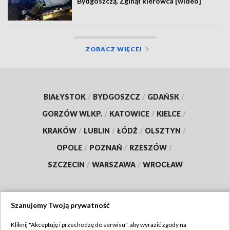
Bydgoszczą. Zginął kierowca [wideo]
ZOBACZ WIĘCEJ
BIAŁYSTOK
/
BYDGOSZCZ
/
GDAŃSK
/
GORZÓW WLKP.
/
KATOWICE
/
KIELCE
/
KRAKÓW
/
LUBLIN
/
ŁÓDŹ
/
OLSZTYN
/
OPOLE
/
POZNAŃ
/
RZESZÓW
/
SZCZECIN
/
WARSZAWA
/
WROCŁAW
Szanujemy Twoją prywatność
Dołącz do nas:
Kliknij "Akceptuję i przechodzę do serwisu", aby wyrazić zgody na