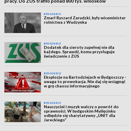
pracy. Do ZUS trafiło ponad 800 tys. wniosków
BYDGOSZCZ
Zmarł Ryszard Zarudzki, były wiceminister
rolnictwa z Wudzynka
BYDGOSZCZ
Dodatek dla sieroty zupełnej nie dla
każdego. Sprawdź, komu przysługuje
świadczenie z ZUS
BYDGOSZCZ
Eksplozje na Bartodziejach w Bydgoszczy -
uwaga to prowokacja. Nie daj się wciągnąć
w grę chaosu informacyjnego
BYDGOSZCZ
Nauczyciel i muzyk walczy o powrót do
sprawności. W bydgoskim Myślęcinku
odbędzie się charytatywny „UNIT dla
Jareckiego”