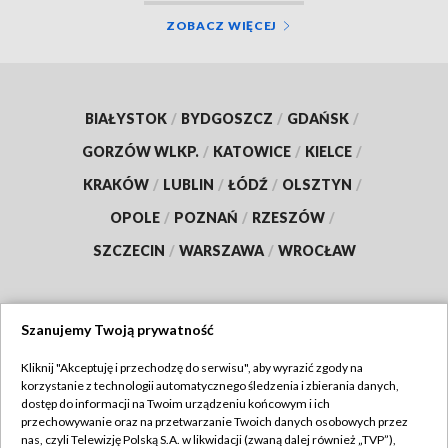
ZOBACZ WIĘCEJ
BIAŁYSTOK
/
BYDGOSZCZ
/
GDAŃSK
/
GORZÓW WLKP.
/
KATOWICE
/
KIELCE
/
KRAKÓW
/
LUBLIN
/
ŁÓDŹ
/
OLSZTYN
/
OPOLE
/
POZNAŃ
/
RZESZÓW
/
SZCZECIN
/
WARSZAWA
/
WROCŁAW
Szanujemy Twoją prywatność
Dołącz do nas:
Kliknij "Akceptuję i przechodzę do serwisu", aby wyrazić zgody na
korzystanie z technologii automatycznego śledzenia i zbierania danych,
TVP
dostęp do informacji na Twoim urządzeniu końcowym i ich
Abonament TVP
przechowywanie oraz na przetwarzanie Twoich danych osobowych przez
Regulamin TVP
nas, czyli Telewizję Polską S.A. w likwidacji (zwaną dalej również „TVP”),