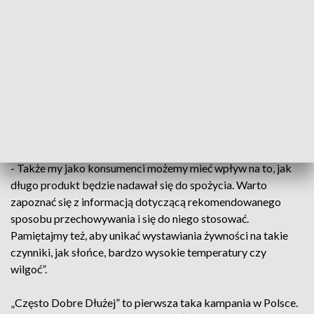
„Terminy >>najlepiej spożyć przed<< lub >>najlepiej spożyć
przed końcem<< określają datę minimalnej trwałości
produktu i także po tej dacie mogą być dobre do spożycia.
Dlatego przed wyrzuceniem zapakowanej żywności zawsze
warto poddać ją testowi trzech zmysłów, by uniknąć
wyrzucania jedzenia - komentuje Szymon Ulkowski,
kierownik ds. e-Business i Komunikacji Europy Centralnej i
Wschodniej, Nestlé Polska.
- Także my jako konsumenci możemy mieć wpływ na to, jak
długo produkt będzie nadawał się do spożycia. Warto
zapoznać się z informacją dotyczącą rekomendowanego
sposobu przechowywania i się do niego stosować.
Pamiętajmy też, aby unikać wystawiania żywności na takie
czynniki, jak słońce, bardzo wysokie temperatury czy
wilgoć”.
„Często Dobre Dłużej” to pierwsza taka kampania w Polsce.