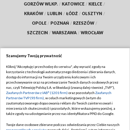
GORZÓW WLKP.
/
KATOWICE
/
KIELCE
/
KRAKÓW
/
LUBLIN
/
ŁÓDŹ
/
OLSZTYN
/
OPOLE
/
POZNAŃ
/
RZESZÓW
/
SZCZECIN
/
WARSZAWA
/
WROCŁAW
Szanujemy Twoją prywatność
Dołącz do nas:
Kliknij "Akceptuję i przechodzę do serwisu", aby wyrazić zgody na
korzystanie z technologii automatycznego śledzenia i zbierania danych,
TVP
dostęp do informacji na Twoim urządzeniu końcowym i ich
Abonament TVP
przechowywanie oraz na przetwarzanie Twoich danych osobowych przez
Regulamin TVP
nas, czyli Telewizję Polską S.A. w likwidacji (zwaną dalej również „TVP”),
Emisja w TVP
Polityka prywatności
Zaufanych Partnerów z IAB* (1201 firm)
oraz pozostałych
Zaufanych
Partnerów TVP (93 firm)
, w celach marketingowych (w tym do
Centrum informacji TVP
Moje zgody
zautomatyzowanego dopasowania reklam do Twoich zainteresowań i
mierzenia ich skuteczności) i pozostałych, które wskazujemy poniżej, a
Naziemna Telewizja Cyfrowa
Pomoc
także zgody na udostępnianie przez nas identyfikatora PPID do Google.
Sklep TVP
Biuro reklamy
Twoje dane osobowe zbierane podczas odwiedzania przez Ciebie naszych
Rada Programowa
poszczególnych serwisów
zwanych dalej „Portalem”, w tym informacje