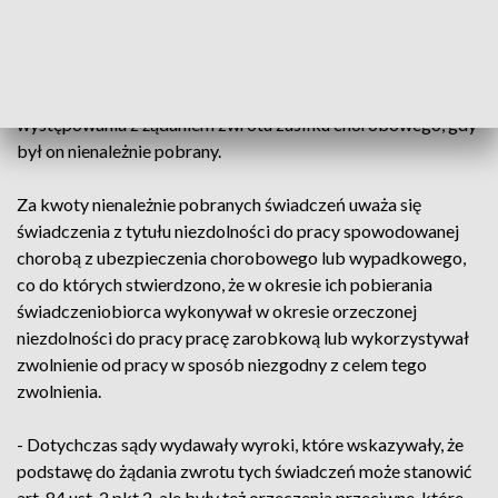
podać aktualny adres pobytu!
Od 18 września 2021 r. na mocy nowelizacji ustawy o
ubezpieczeniach społecznych ZUS ma prawo do
występowania z żądaniem zwrotu zasiłku chorobowego, gdy
był on nienależnie pobrany.
Za kwoty nienależnie pobranych świadczeń uważa się
świadczenia z tytułu niezdolności do pracy spowodowanej
chorobą z ubezpieczenia chorobowego lub wypadkowego,
co do których stwierdzono, że w okresie ich pobierania
świadczeniobiorca wykonywał w okresie orzeczonej
niezdolności do pracy pracę zarobkową lub wykorzystywał
zwolnienie od pracy w sposób niezgodny z celem tego
zwolnienia.
- Dotychczas sądy wydawały wyroki, które wskazywały, że
podstawę do żądania zwrotu tych świadczeń może stanowić
art. 84 ust. 2 pkt 2, ale były też orzeczenia przeciwne, które