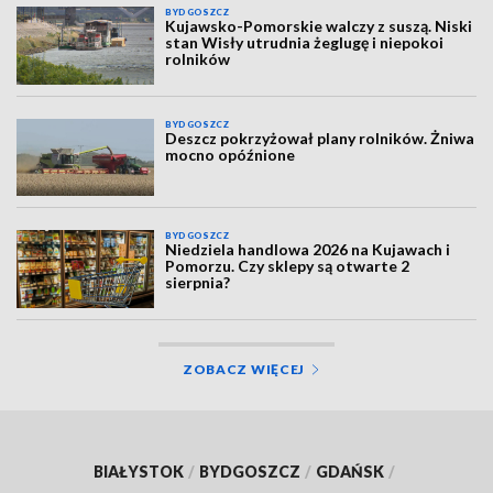
BYDGOSZCZ
Kujawsko-Pomorskie walczy z suszą. Niski
stan Wisły utrudnia żeglugę i niepokoi
rolników
BYDGOSZCZ
Deszcz pokrzyżował plany rolników. Żniwa
mocno opóźnione
BYDGOSZCZ
Niedziela handlowa 2026 na Kujawach i
Pomorzu. Czy sklepy są otwarte 2
sierpnia?
ZOBACZ WIĘCEJ
BIAŁYSTOK
/
BYDGOSZCZ
/
GDAŃSK
/