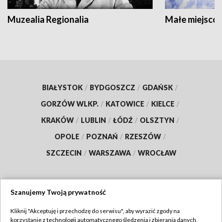
Muzealia Regionalia
Małe miejscow
BIAŁYSTOK
/
BYDGOSZCZ
/
GDAŃSK
/
GORZÓW WLKP.
/
KATOWICE
/
KIELCE
/
KRAKÓW
/
LUBLIN
/
ŁÓDŹ
/
OLSZTYN
/
OPOLE
/
POZNAŃ
/
RZESZÓW
/
SZCZECIN
/
WARSZAWA
/
WROCŁAW
Szanujemy Twoją prywatność
Dołącz do nas:
Kliknij "Akceptuję i przechodzę do serwisu", aby wyrazić zgody na
korzystanie z technologii automatycznego śledzenia i zbierania danych,