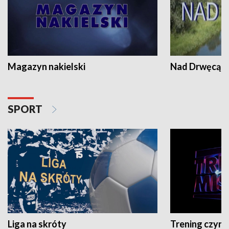
Magazyn nakielski
Nad Drwęcą
SPORT
Liga na skróty
Trening czyni 