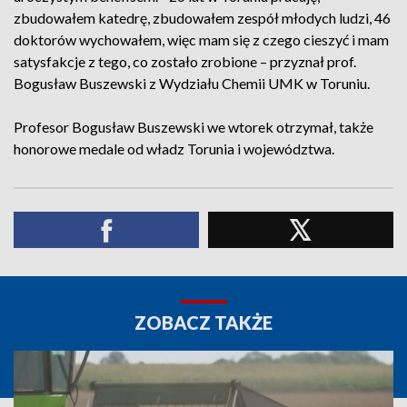
zbudowałem katedrę, zbudowałem zespół młodych ludzi, 46
doktorów wychowałem, więc mam się z czego cieszyć i mam
satysfakcje z tego, co zostało zrobione – przyznał prof.
Bogusław Buszewski z Wydziału Chemii UMK w Toruniu.
Profesor Bogusław Buszewski we wtorek otrzymał, także
honorowe medale od władz Torunia i województwa.
ZOBACZ TAKŻE