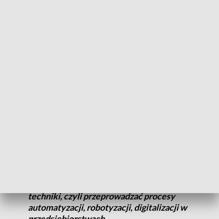
Innowacyjna Marka Regionu.
- Robimy wszystko, żeby rozwijała się innowacja w naszym
regionie, to jest bardzo długa droga. Myślę że bardzo
ważnym etapem myślenia naszego o innowacji będzie
powołanie, jest już powołanie centrum naukowo-
badawczego im. Jana Czochralskiego. Tam będziemy dbali o
to, by innowacje, wynalazki, trafiały do codziennej praktyki –
podkreśla Zbigniew Ostrowski, wicemarszałek
województwa kujawsko-pomorskiego.
Najważniejsze jest to, co staramy się
promować, podczas tego forum, czyli
przekonać przedsiębiorców do tego, żeby
korzystać z tych dobrodziejstw i zdobyczy
techniki, czyli przeprowadzać procesy
automatyzacji, robotyzacji, digitalizacji w
przedsiębiorstwach