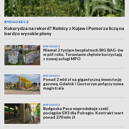
BYDGOSZCZ
Kukurydza na rekord? Rolnicy z Kujaw i Pomorza liczą na
bardzo wysokie plony
BYDGOSZCZ
Niemal 2 tysiące bezpłatnych BIG BAG-ów
w pół roku. Torunianie chętnie korzystają
z nowej usługi MPO
BYDGOSZCZ
Ponad 2 mld zł na gigantyczną inwestycję
gazową. Gdańsk i Gustorzyn połączy nowa
magistrala
BYDGOSZCZ
Bydgoska Pesa wyprodukuje sześć
pociągów Elf3 dla Polregio. Kontrakt wart
ponad 270 mln zł