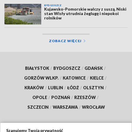
BYDGOSZCZ
Kujawsko-Pomorskie walczy z suszą. Niski
stan Wisły utrudnia żeglugę i niepokoi
rolników
ZOBACZ WIĘCEJ
BIAŁYSTOK
/
BYDGOSZCZ
/
GDAŃSK
/
GORZÓW WLKP.
/
KATOWICE
/
KIELCE
/
KRAKÓW
/
LUBLIN
/
ŁÓDŹ
/
OLSZTYN
/
OPOLE
/
POZNAŃ
/
RZESZÓW
/
SZCZECIN
/
WARSZAWA
/
WROCŁAW
Szanujemy Twoją prywatność