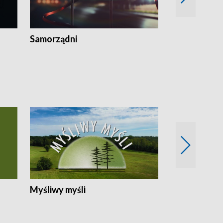
Samorządni
Wspólna sp
Myśliwy myśli
Spotkania z 