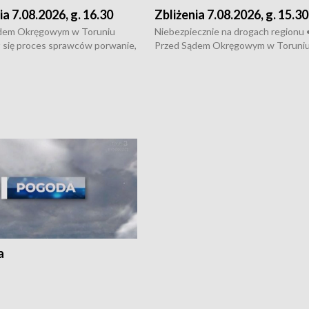
ia 7.08.2026, g. 16.30
Zbliżenia 7.08.2026, g. 15.30
dem Okręgowym w Toruniu
Niebezpiecznie na drogach regionu 
 się proces sprawców porwanie,
Przed Sądem Okręgowym w Toruni
 tortur pod Grudziądzem • 3 mln
rozpoczął się proces sprawców por
 mogą wynosić straty po pożarze
pobicie i tortur pod Grudziądzem • 
Kossaka w Bydgoszczy •
o oszczędzanie wody • Ważne dla
cznie na drogach regionu •
rolników badania w Stacji Doświadcz
ąg sporu o pranie na bydgoskich
Oceny Odmian w Chrząstowie
kach
a