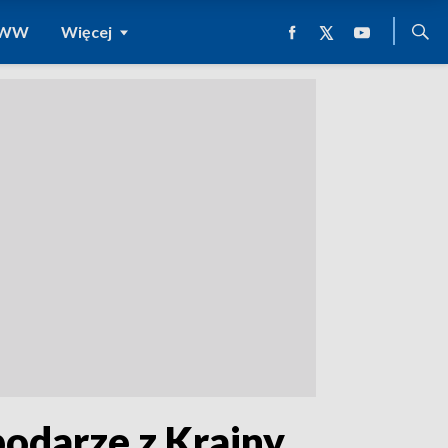
 WWW
Więcej
podarze z Krainy