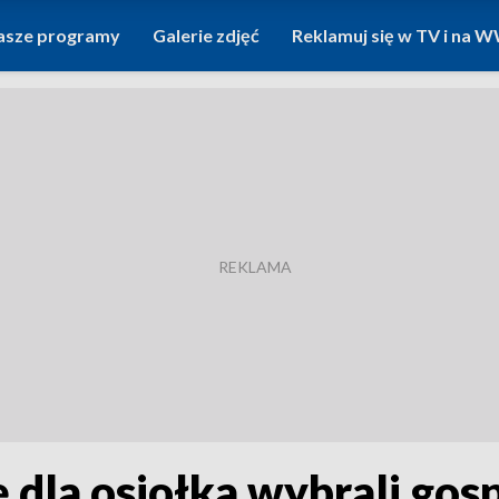
asze programy
Galerie zdjęć
Reklamuj się w TV i na
ę dla osiołka wybrali gos