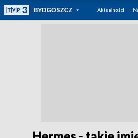
POWRÓT DO
BYDGOSZCZ
Aktualności
N
TVP REGIONY
Hermes - takie imi