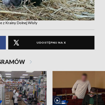
e z Krainy Dolnej Wisły
UDOSTĘPNIJ NA X
OGRAMÓW