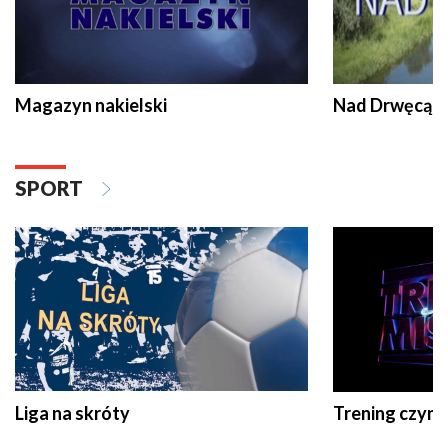
Magazyn nakielski
Nad Drwęcą
SPORT
Liga na skróty
Trening czyni 