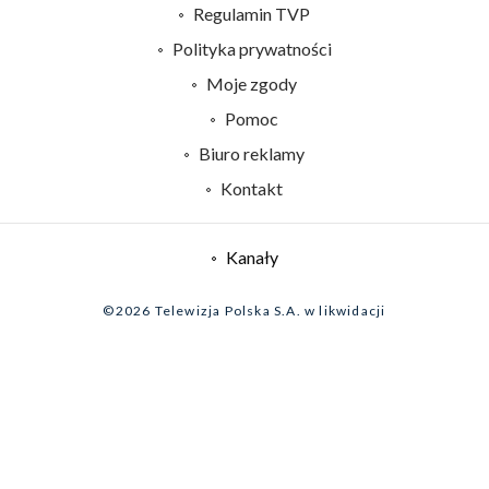
Abonament TVP
Regulamin TVP
Emisja w TVP
Polityka prywatności
Centrum informacji TVP
Moje zgody
Naziemna Telewizja Cyfrowa
Pomoc
Sklep TVP
Biuro reklamy
Rada Programowa
Kontakt
System NOS
Informacje o nadawcy
Kanały
Program dla prasy
©2026 Telewizja Polska S.A. w likwidacji
Biuro Reklamy
Ogłoszenie przetargowe
Zgłoś program (ROPAT)
Serwis fotograficzny
Oferta Handlowa