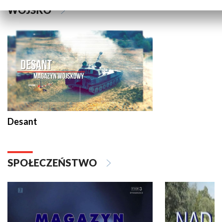
WOJSKO
Desant
SPOŁECZEŃSTWO