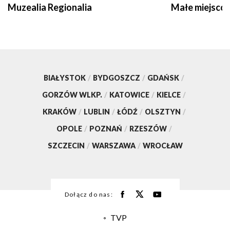
Muzealia Regionalia
Małe miejscow
BIAŁYSTOK
/
BYDGOSZCZ
/
GDAŃSK
/
GORZÓW WLKP.
/
KATOWICE
/
KIELCE
/
KRAKÓW
/
LUBLIN
/
ŁÓDŹ
/
OLSZTYN
/
OPOLE
/
POZNAŃ
/
RZESZÓW
/
SZCZECIN
/
WARSZAWA
/
WROCŁAW
Dołącz do nas:
TVP