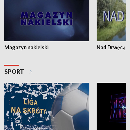
Magazyn nakielski
Nad Drwęcą
SPORT