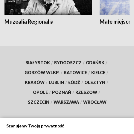
Muzealia Regionalia
Małe miejscow
BIAŁYSTOK
/
BYDGOSZCZ
/
GDAŃSK
/
GORZÓW WLKP.
/
KATOWICE
/
KIELCE
/
KRAKÓW
/
LUBLIN
/
ŁÓDŹ
/
OLSZTYN
/
OPOLE
/
POZNAŃ
/
RZESZÓW
/
SZCZECIN
/
WARSZAWA
/
WROCŁAW
Szanujemy Twoją prywatność
Dołącz do nas: