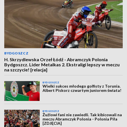
BYDGOSZCZ
H. Skrzydlewska Orzeł Łódź - Abramczyk Polonia
Bydgoszcz. Lider Metalkas 2. Ekstraligi lepszy w meczu
na szczycie! [relacja]
BYDGOSZCZ
Wielki sukces młodego golfisty z Torunia.
Albert Piskorz czwartym juniorem świata!
BYDGOSZCZ
Żużlowi fani nie zawiedli. Tak kibicowali na
meczu Abramczyk Polonia - Polonia Piła
[ZDJĘCIA]