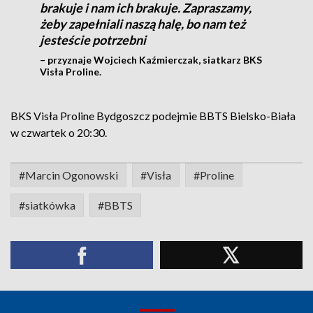
brakuje i nam ich brakuje. Zapraszamy,
żeby zapełniali naszą halę, bo nam też
jesteście potrzebni
– przyznaje Wojciech Kaźmierczak, siatkarz BKS
Visła Proline.
BKS Visła Proline Bydgoszcz podejmie BBTS Bielsko-Biała
w czwartek o 20:30.
#Marcin Ogonowski
#Visła
#Proline
#siatkówka
#BBTS