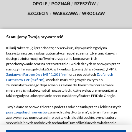
OPOLE
/
POZNAŃ
/
RZESZÓW
/
SZCZECIN
/
WARSZAWA
/
WROCŁAW
Szanujemy Twoją prywatność
Dołącz do nas:
Kliknij "Akceptuję i przechodzę do serwisu", aby wyrazić zgody na
korzystanie z technologii automatycznego śledzenia i zbierania danych,
TVP
dostęp do informacji na Twoim urządzeniu końcowym i ich
Abonament TVP
przechowywanie oraz na przetwarzanie Twoich danych osobowych przez
Regulamin TVP
nas, czyli Telewizję Polską S.A. w likwidacji (zwaną dalej również „TVP”),
Emisja w TVP
Polityka prywatności
Zaufanych Partnerów z IAB* (1201 firm)
oraz pozostałych
Zaufanych
Partnerów TVP (93 firm)
, w celach marketingowych (w tym do
Centrum informacji TVP
Moje zgody
zautomatyzowanego dopasowania reklam do Twoich zainteresowań i
mierzenia ich skuteczności) i pozostałych, które wskazujemy poniżej, a
Naziemna Telewizja Cyfrowa
Pomoc
także zgody na udostępnianie przez nas identyfikatora PPID do Google.
Sklep TVP
Biuro reklamy
Twoje dane osobowe zbierane podczas odwiedzania przez Ciebie naszych
Rada Programowa
Kontakt
poszczególnych serwisów
zwanych dalej „Portalem”, w tym informacje
zapisywane za pomocą technologii takich jak: pliki cookie, sygnalizatory
System NOS
WWW lub innych podobnych technologii umożliwiających świadczenie
dopasowanych i bezpiecznych usług, personalizację treści oraz reklam,
Informacje o nadawcy
Kanały