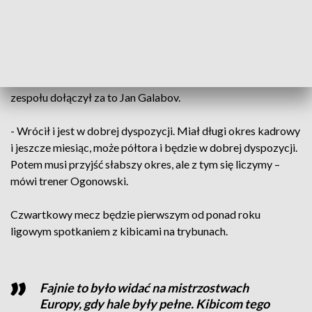
Przed pierwszym meczem skład bydgoszczan jest nieco
uszczuplony. Antoni Kwasigroch uczestniczy w
młodzieżowych mistrzostwach świata. Igor Yudin nabawił się
kontuzji, a do pełni sprawności wraca jeszcze Mariusz
Marcyniak. Po mistrzostwach Europy do bydgoskiego
zespołu dołączył za to Jan Galabov.
- Wrócił i jest w dobrej dyspozycji. Miał długi okres kadrowy
i jeszcze miesiąc, może półtora i będzie w dobrej dyspozycji.
Potem musi przyjść słabszy okres, ale z tym się liczymy –
mówi trener Ogonowski.
Czwartkowy mecz będzie pierwszym od ponad roku
ligowym spotkaniem z kibicami na trybunach.
Fajnie to było widać na mistrzostwach
Europy, gdy hale były pełne. Kibicom tego