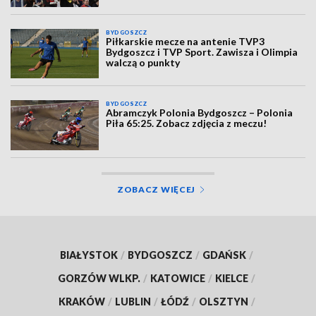
BYDGOSZCZ
Piłkarskie mecze na antenie TVP3
Bydgoszcz i TVP Sport. Zawisza i Olimpia
walczą o punkty
BYDGOSZCZ
Abramczyk Polonia Bydgoszcz – Polonia
Piła 65:25. Zobacz zdjęcia z meczu!
ZOBACZ WIĘCEJ
BIAŁYSTOK
/
BYDGOSZCZ
/
GDAŃSK
/
GORZÓW WLKP.
/
KATOWICE
/
KIELCE
/
KRAKÓW
/
LUBLIN
/
ŁÓDŹ
/
OLSZTYN
/