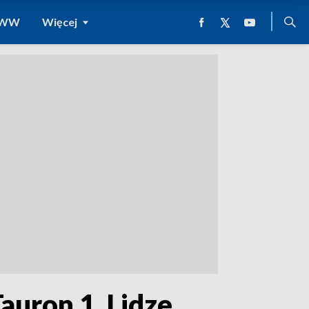
 WWW
Więcej
auron 1. Lidze