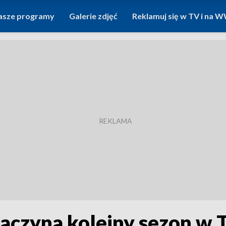
asze programy
Galerie zdjęć
Reklamuj się w TV i na
zaczyna kolejny sezon w T