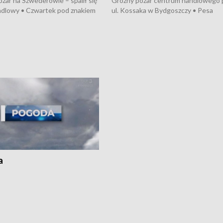
żar na Szwederowie – spalił się
Groźny pożar centrum handlowego 
ndlowy • Czwartek pod znakiem
ul. Kossaka w Bydgoszczy • Pesa
burz • Dobre prognozy dla
wyprodukuje nowoczesne,
 – rolnicy mogą liczyć na
energooszczędne pociągi dla Polregi
lony • Akcja porodowa na trasie
Zmiany w przepisach o pomocy
uń – pomógł policyjny patrol •
społecznej • Przed nami 10. jubileu
my na kolejną odsłonę programu
Festiwal Wisły
ato”
a