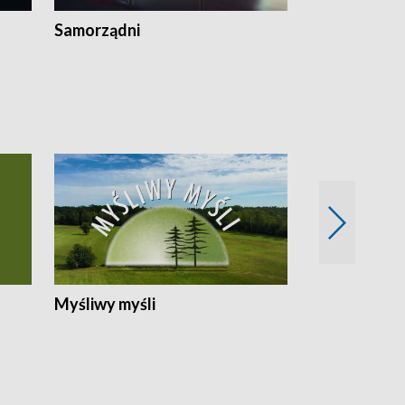
Samorządni
Wspólna sp
Myśliwy myśli
Spotkania z 