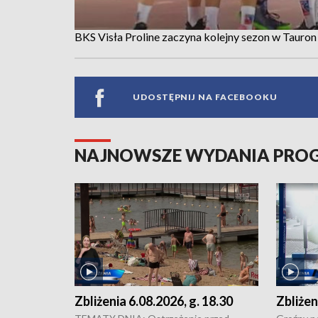
BKS Visła Proline zaczyna kolejny sezon w Tauron 
UDOSTĘPNIJ NA FACEBOOKU
NAJNOWSZE WYDANIA PR
Zbliżenia 6.08.2026, g. 18.30
Zbliżen