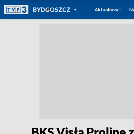
POWRÓT DO
BYDGOSZCZ
Aktualności
N
TVP REGIONY
BKS Visła Proline 