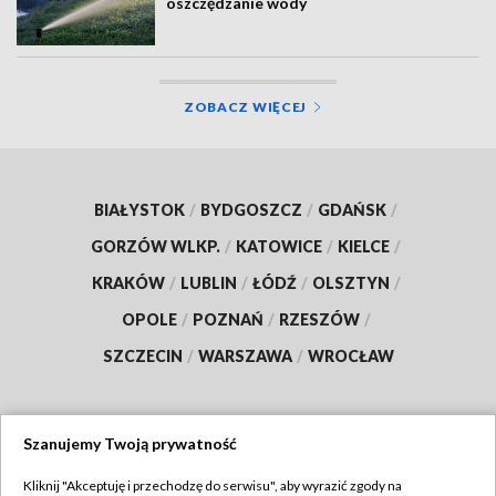
oszczędzanie wody
ZOBACZ WIĘCEJ
BIAŁYSTOK
/
BYDGOSZCZ
/
GDAŃSK
/
GORZÓW WLKP.
/
KATOWICE
/
KIELCE
/
KRAKÓW
/
LUBLIN
/
ŁÓDŹ
/
OLSZTYN
/
OPOLE
/
POZNAŃ
/
RZESZÓW
/
SZCZECIN
/
WARSZAWA
/
WROCŁAW
Szanujemy Twoją prywatność
Dołącz do nas:
Kliknij "Akceptuję i przechodzę do serwisu", aby wyrazić zgody na