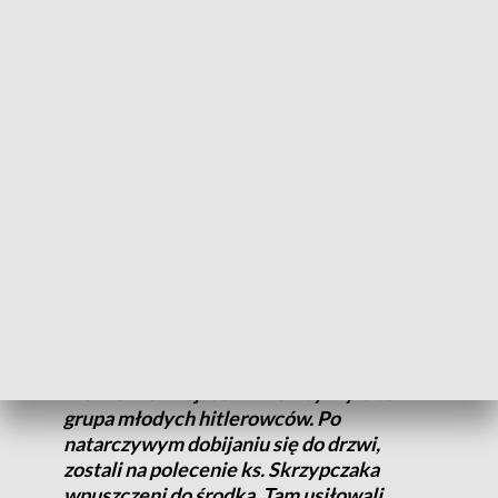
Kujawach. Rok przed wybuchem II wojny światowej został
administratorem parafii w Glinnie Wielkim. Już na początku
wojny świątynię w Glinnie spalono, a plebanię splądrowano.
Wówczas ks. Skrzypczak skorzystał z gościnności
probostwa w Płonkowie. Miejscowy kapłan, obawiając się o
swoje życie – ponieważ był straszony przez młodych
Niemców z pobliskich miejscowości – że zostanie zabity,
opuścił wieś. To samo groziło ks. Skrzypczakowi. Mimo tego
pozostał w Płonkowie, świadomy grożącego
niebezpieczeństwa.
Późnym wieczorem przybyli na plebanię w
Płonkowie miejscowi Niemcy. Była to
grupa młodych hitlerowców. Po
natarczywym dobijaniu się do drzwi,
zostali na polecenie ks. Skrzypczaka
wpuszczeni do środka. Tam usiłowali