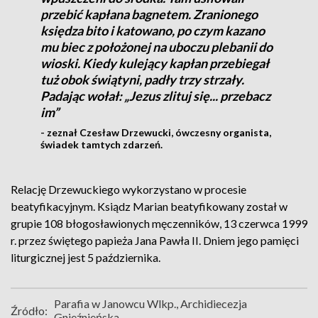
przebić kapłana bagnetem. Zranionego
księdza bito i katowano, po czym kazano
mu biec z położonej na uboczu plebanii do
wioski. Kiedy kulejący kapłan przebiegał
tuż obok świątyni, padły trzy strzały.
Padając wołał: „Jezus zlituj się... przebacz
im”
- zeznał Czesław Drzewucki, ówczesny organista,
świadek tamtych zdarzeń.
Relację Drzewuckiego wykorzystano w procesie
beatyfikacyjnym. Ksiądz Marian beatyfikowany został w
grupie 108 błogosławionych męczenników, 13 czerwca 1999
r. przez świętego papieża Jana Pawła II. Dniem jego pamięci
liturgicznej jest 5 października.
Parafia w Janowcu Wlkp., Archidiecezja
Źródło:
Gnieźnieńska