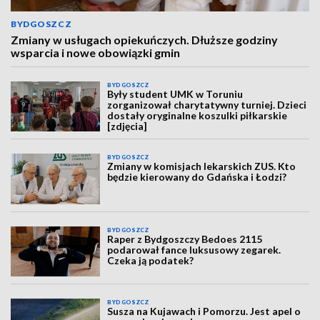
BYDGOSZCZ
Zmiany w usługach opiekuńczych. Dłuższe godziny
wsparcia i nowe obowiązki gmin
BYDGOSZCZ
Były student UMK w Toruniu
zorganizował charytatywny turniej. Dzieci
dostały oryginalne koszulki piłkarskie
[zdjęcia]
BYDGOSZCZ
Zmiany w komisjach lekarskich ZUS. Kto
będzie kierowany do Gdańska i Łodzi?
BYDGOSZCZ
Raper z Bydgoszczy Bedoes 2115
podarował fance luksusowy zegarek.
Czeka ją podatek?
BYDGOSZCZ
Susza na Kujawach i Pomorzu. Jest apel o