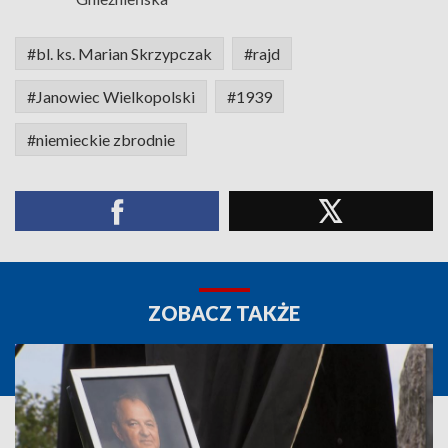
#bl. ks. Marian Skrzypczak
#rajd
#Janowiec Wielkopolski
#1939
#niemieckie zbrodnie
ZOBACZ TAKŻE