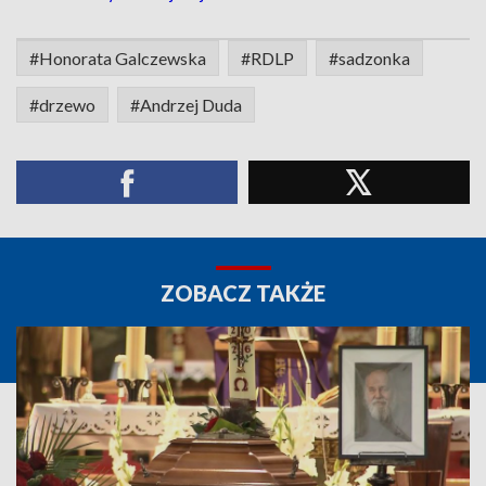
#Honorata Galczewska
#RDLP
#sadzonka
#drzewo
#Andrzej Duda
ZOBACZ TAKŻE