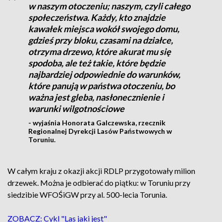
w naszym otoczeniu; naszym, czyli całego
społeczeństwa. Każdy, kto znajdzie
kawałek miejsca wokół swojego domu,
gdzieś przy bloku, czasami na działce,
otrzyma drzewo, które akurat mu się
spodoba, ale też takie, które będzie
najbardziej odpowiednie do warunków,
które panują w państwa otoczeniu, bo
ważna jest gleba, nasłonecznienie i
warunki wilgotnościowe
- wyjaśnia Honorata Galczewska, rzecznik
Regionalnej Dyrekcji Lasów Państwowych w
Toruniu.
W całym kraju z okazji akcji RDLP przygotowały milion
drzewek. Można je odbierać do piątku: w Toruniu przy
siedzibie WFOŚiGW przy al. 500-lecia Torunia.
ZOBACZ: Cykl "Las jaki jest"