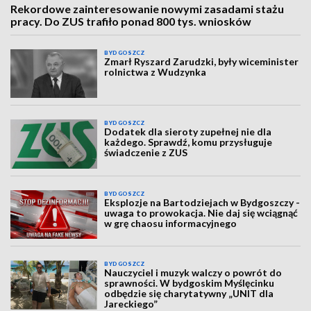
Rekordowe zainteresowanie nowymi zasadami stażu
pracy. Do ZUS trafiło ponad 800 tys. wniosków
BYDGOSZCZ
Zmarł Ryszard Zarudzki, były wiceminister
rolnictwa z Wudzynka
BYDGOSZCZ
Dodatek dla sieroty zupełnej nie dla
każdego. Sprawdź, komu przysługuje
świadczenie z ZUS
BYDGOSZCZ
Eksplozje na Bartodziejach w Bydgoszczy -
uwaga to prowokacja. Nie daj się wciągnąć
w grę chaosu informacyjnego
BYDGOSZCZ
Nauczyciel i muzyk walczy o powrót do
sprawności. W bydgoskim Myślęcinku
odbędzie się charytatywny „UNIT dla
Jareckiego”