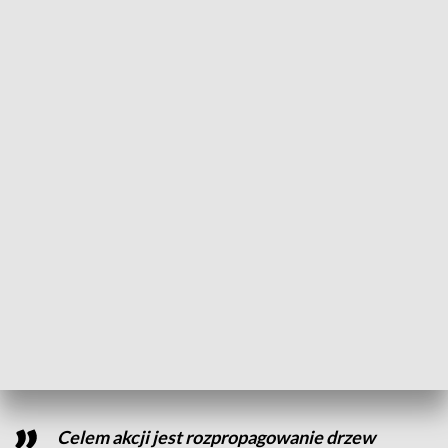
zaplanowało, gdzie posadzi nowe drzewka.
- Mam działkę i na tej działce jest sporo wolnego miejsca.
Chciałbym trochę zalesić gatunkami rodzimymi. Bardzo je
lubię – opowiada jeden z torunian. - Ja będę sadził nad
jeziorem, które mam i tam posadzę sobie – zdradza inny.
Wszystko po to, by na wyciągnięcie ręki móc czerpać wiele
korzyści. Drzewa produkują tlen, ale także ubogacają nasze
otoczenie. - Dąb, wiadomo, bo daje siłę. Jeszcze kasztan daje
spokój. Graby, nie wiem, co dają, ale lipa zapach i leczy gardła
– wymienia jeden z uczestniczek akcji w Toruniu.
Jest to już trzecia edycja akcji, zapoczątkowanej w 2019
roku przez prezydenta Andrzeja Dudę.
Celem akcji jest rozpropagowanie drzew