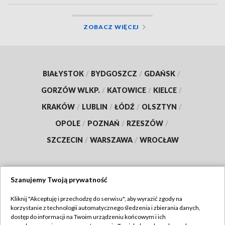
ZOBACZ WIĘCEJ
BIAŁYSTOK
/
BYDGOSZCZ
/
GDAŃSK
/
GORZÓW WLKP.
/
KATOWICE
/
KIELCE
/
KRAKÓW
/
LUBLIN
/
ŁÓDŹ
/
OLSZTYN
/
OPOLE
/
POZNAŃ
/
RZESZÓW
/
SZCZECIN
/
WARSZAWA
/
WROCŁAW
Szanujemy Twoją prywatność
Dołącz do nas:
Kliknij "Akceptuję i przechodzę do serwisu", aby wyrazić zgody na
korzystanie z technologii automatycznego śledzenia i zbierania danych,
TVP
dostęp do informacji na Twoim urządzeniu końcowym i ich