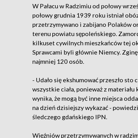
W Pałacu w Radzimiu od połowy wrześ
połowy grudnia 1939 roku istniał obó
przetrzymywano i zabijano Polaków o
terenu powiatu sępoleńskiego. Zamo
kilkuset cywilnych mieszkańców tej ok
Sprawcami byli głównie Niemcy. Zginę
najmniej 120 osób.
- Udało się ekshumować przeszło sto ci
wszystkie ciała, ponieważ z materiału 
wynika, że mogą być inne miejsca odd
na dzień dzisiejszy wykazać - powiedz
śledczego gdańskiego IPN.
Więźniów przetrzymywanych w radzims