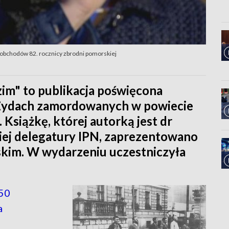
h obchodów 82. rocznicy zbrodni pomorskiej
im" to publikacja poświęcona
i Żydach zamordowanych w powiecie
 Książkę, której autorką jest dr
ej delegatury IPN, zaprezentowano
kim. W wydarzeniu uczestniczyła
50
a