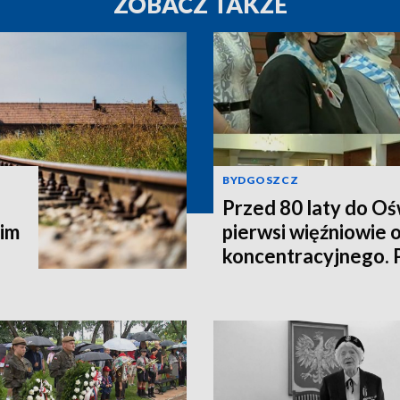
ZOBACZ TAKŻE
BYDGOSZCZ
Przed 80 laty do Oś
kim
pierwsi więźniowie 
koncentracyjnego. 