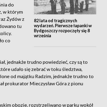
nia do
z, w którym
raz Żydów z
82 lata od tragicznych
wydarzeń. Pierwsze łapanki w
rdowano tu
Bydgoszczy rozpoczęły się 8
olicy.
września
ło co
ał, jednakże trudno powiedzieć, czy są to
które udało się zebrać w toku śledztwa,
alone od majątku Radzim, jednakże trudno to
iał prokurator Mieczysław Góra z pionu
kim obozie, rozstrzeliwano w parku wokół