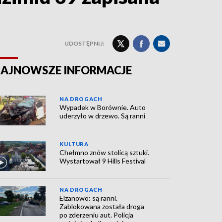
UDOSTĘPNIJ:
AJNOWSZE INFORMACJE
NA DROGACH
Wypadek w Borównie. Auto
uderzyło w drzewo. Są ranni
KULTURA
Chełmno znów stolicą sztuki.
Wystartował 9 Hills Festival
NA DROGACH
Elzanowo: są ranni.
Zablokowana została droga
po zderzeniu aut. Policja