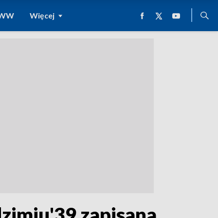
 WWW
Więcej
dzimiu'39 zapisana