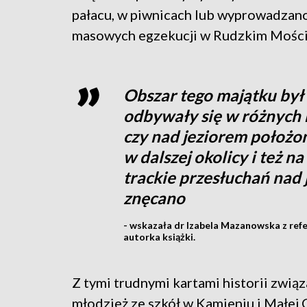
pałacu, w piwnicach lub wyprowadzano 
masowych egzekucji w Rudzkim Moście
Obszar tego majątku był 
odbywały się w różnych 
czy nad jeziorem położon
w dalszej okolicy i też n
trackie przesłuchań nad 
znęcano
- wskazała dr Izabela Mazanowska z ref
autorka książki.
Z tymi trudnymi kartami historii zwią
młodzież ze szkół w Kamieniu i Małej 