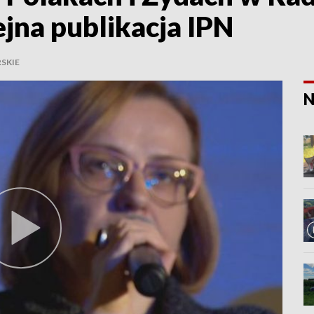
ejna publikacja IPN
SKIE
N