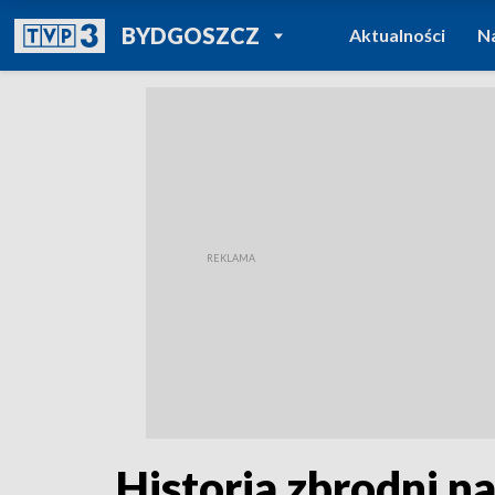
POWRÓT DO
BYDGOSZCZ
Aktualności
N
TVP REGIONY
Historia zbrodni n