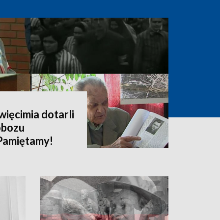
więcimia dotarli
obozu
Pamiętamy!