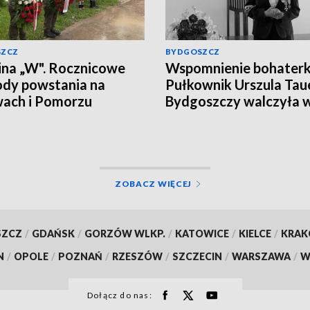
SZCZ
BYDGOSZCZ
na „W". Rocznicowe
Wspomnienie bohaterk
dy powstania na
Pułkownik Urszula Tau
ach i Pomorzu
Bydgoszczy walczyła 
powstaniu warszawski
Zobacz reportaż
ZOBACZ WIĘCEJ
SZCZ
/
GDAŃSK
/
GORZÓW WLKP.
/
KATOWICE
/
KIELCE
/
KRA
N
/
OPOLE
/
POZNAŃ
/
RZESZÓW
/
SZCZECIN
/
WARSZAWA
/
W
Dołącz do nas: