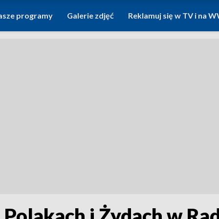
asze programy
Galerie zdjęć
Reklamuj się w TV i na
a Polakach i Żydach w Ra