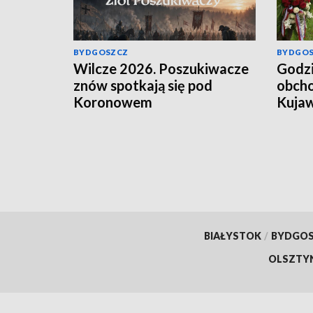
BYDGOSZCZ
BYDGO
Wilcze 2026. Poszukiwacze
Godzi
znów spotkają się pod
obcho
Koronowem
Kujaw
BIAŁYSTOK
/
BYDGO
OLSZTY