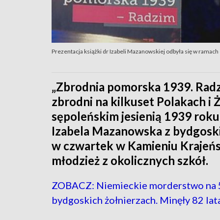
Prezentacja książki dr Izabeli Mazanowskiej odbyła się w ramac
„Zbrodnia pomorska 1939. Radz
zbrodni na kilkuset Polakach 
sępoleńskim jesienią 1939 roku.
Izabela Mazanowska z bydgoski
w czwartek w Kamieniu Krajeńs
młodzież z okolicznych szkół.
ZOBACZ: Niemieckie morderstwo na 
bydgoskich żołnierzach. Minęły 82 lat