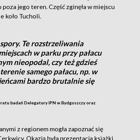
poza jego teren. Część zginęła w miejscu
 koło Tucholi.
spory. Te rozstrzeliwania
miejscach w parku przy pałacu
ym nieopodal, czy też gdzieś
a terenie samego pałacu, np. w
jeńcami bardzo brutalnie się
eratu badań Delegatury IPN w Bydgoszczy oraz
zanymi z regionem mogła zapoznać się
Cerkwicy. Okazją była prezentacja książki