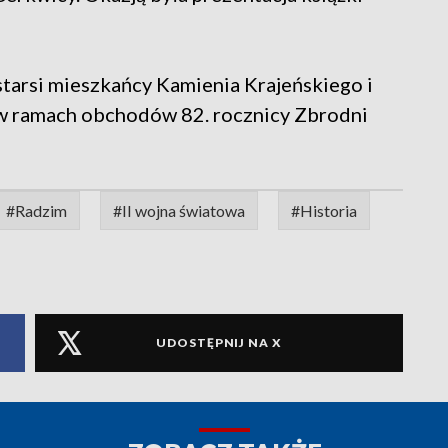
 starsi mieszkańcy Kamienia Krajeńskiego i
ę w ramach obchodów 82. rocznicy Zbrodni
#Radzim
#II wojna światowa
#Historia
UDOSTĘPNIJ NA X