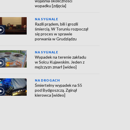
wyjaśnia okoliczności
wypadku [zdjęcia]
NA SYGNALE
Razili prądem, bili i grozili
śmiercią. W Toruniu rozpoczął
się proces w sprawie
porwania w Grudziądzu
NA SYGNALE
Wypadek na terenie zakładu
w Solcu Kujawskim. Jeden z
mężczyzn zmarł [wideo]
NA DROGACH
Śmiertelny wypadek na S5
pod Bydgoszczą. Zginął
kierowca [wideo]