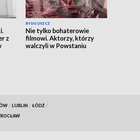
BYDGOSZCZ
i.
Nie tylko bohaterowie
er z
filmowi. Aktorzy, którzy
w
walczyli w Powstaniu
m.
Warszawskim
KÓW
/
LUBLIN
/
ŁÓDŹ
/
ROCŁAW