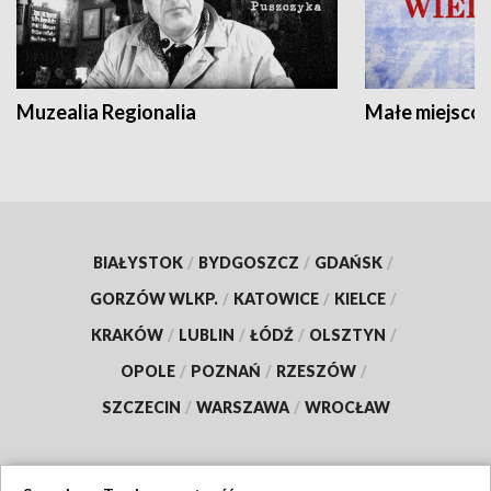
Muzealia Regionalia
Małe miejscow
BIAŁYSTOK
/
BYDGOSZCZ
/
GDAŃSK
/
GORZÓW WLKP.
/
KATOWICE
/
KIELCE
/
KRAKÓW
/
LUBLIN
/
ŁÓDŹ
/
OLSZTYN
/
OPOLE
/
POZNAŃ
/
RZESZÓW
/
SZCZECIN
/
WARSZAWA
/
WROCŁAW