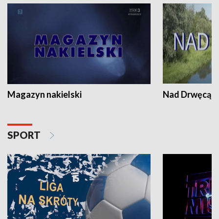
Magazyn nakielski
Nad Drwęcą
SPORT