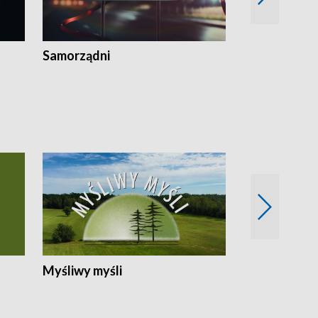
Samorządni
Wspólna sp
Myśliwy myśli
Spotkania z 