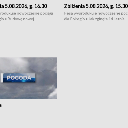
ia 5.08.2026, g. 16.30
Zbliżenia 5.08.2026, g. 15.30
rodukuje nowoczesne pociągi
Pesa wyprodukuje nowoczesne poci
gio • Budowę nowej
dla Polregio • Jak zginęła 14-letnia
ktury gazowej między
dziewczyna z Torunia • Nowelizacja
m a Gustorzynem. •
ustawy o pomocy społecznej już
rsje wokół Wojewódzkiego
obowiązuje • W lasach pojawiły się ku
Specjalistycznego we
borowiki • Urodzaj kukurydzy w regi
 • Jaka była przyczyna śmierci
i z Torunia • Nowelizacja ustawy
społecznej już obowiązuje
a