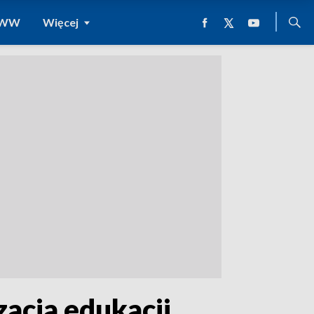
 WWW
Więcej
acja edukacji