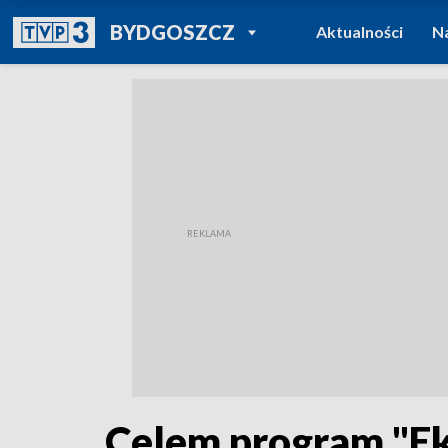
POWRÓT DO
BYDGOSZCZ
Aktualności
N
TVP REGIONY
Celem program "Ek