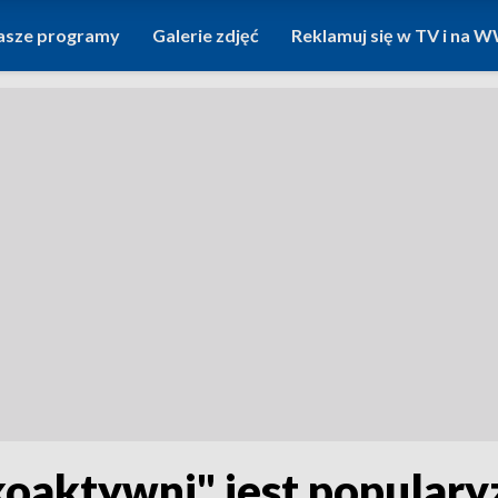
asze programy
Galerie zdjęć
Reklamuj się w TV i na
oaktywni" jest popularyz