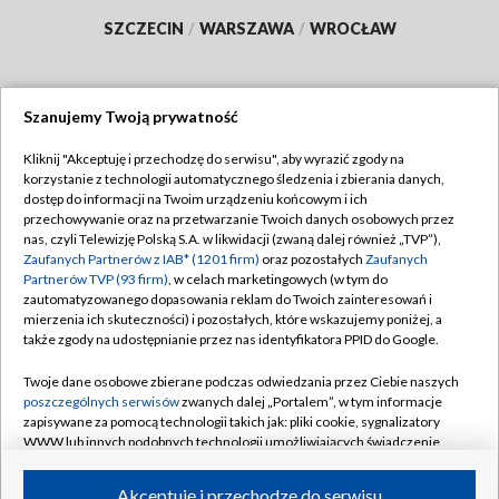
SZCZECIN
/
WARSZAWA
/
WROCŁAW
Szanujemy Twoją prywatność
Dołącz do nas:
Kliknij "Akceptuję i przechodzę do serwisu", aby wyrazić zgody na
korzystanie z technologii automatycznego śledzenia i zbierania danych,
TVP
dostęp do informacji na Twoim urządzeniu końcowym i ich
Abonament TVP
przechowywanie oraz na przetwarzanie Twoich danych osobowych przez
Regulamin TVP
nas, czyli Telewizję Polską S.A. w likwidacji (zwaną dalej również „TVP”),
Emisja w TVP
Polityka prywatności
Zaufanych Partnerów z IAB* (1201 firm)
oraz pozostałych
Zaufanych
Partnerów TVP (93 firm)
, w celach marketingowych (w tym do
Centrum informacji TVP
Moje zgody
zautomatyzowanego dopasowania reklam do Twoich zainteresowań i
mierzenia ich skuteczności) i pozostałych, które wskazujemy poniżej, a
Naziemna Telewizja Cyfrowa
Pomoc
także zgody na udostępnianie przez nas identyfikatora PPID do Google.
Sklep TVP
Biuro reklamy
Twoje dane osobowe zbierane podczas odwiedzania przez Ciebie naszych
Rada Programowa
Kontakt
poszczególnych serwisów
zwanych dalej „Portalem”, w tym informacje
zapisywane za pomocą technologii takich jak: pliki cookie, sygnalizatory
System NOS
WWW lub innych podobnych technologii umożliwiających świadczenie
dopasowanych i bezpiecznych usług, personalizację treści oraz reklam,
Informacje o nadawcy
Kanały
udostępnianie funkcji mediów społecznościowych oraz analizowanie
Akceptuję i przechodzę do serwisu