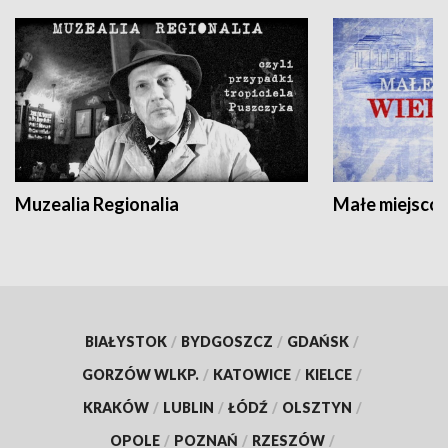
Muzealia Regionalia
Małe miejscow
BIAŁYSTOK
/
BYDGOSZCZ
/
GDAŃSK
/
GORZÓW WLKP.
/
KATOWICE
/
KIELCE
/
KRAKÓW
/
LUBLIN
/
ŁÓDŹ
/
OLSZTYN
/
OPOLE
/
POZNAŃ
/
RZESZÓW
/