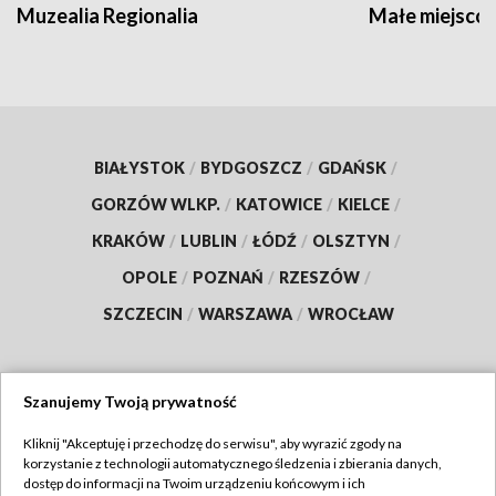
Muzealia Regionalia
Małe miejscow
BIAŁYSTOK
/
BYDGOSZCZ
/
GDAŃSK
/
GORZÓW WLKP.
/
KATOWICE
/
KIELCE
/
KRAKÓW
/
LUBLIN
/
ŁÓDŹ
/
OLSZTYN
/
OPOLE
/
POZNAŃ
/
RZESZÓW
/
SZCZECIN
/
WARSZAWA
/
WROCŁAW
Szanujemy Twoją prywatność
Dołącz do nas:
Kliknij "Akceptuję i przechodzę do serwisu", aby wyrazić zgody na
korzystanie z technologii automatycznego śledzenia i zbierania danych,
TVP
dostęp do informacji na Twoim urządzeniu końcowym i ich