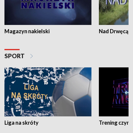
Magazyn nakielski
Nad Drwęcą
SPORT
Liga na skróty
Trening czyni 