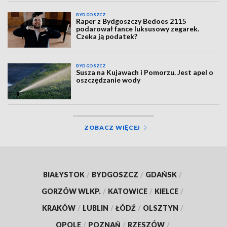
BYDGOSZCZ
Raper z Bydgoszczy Bedoes 2115
podarował fance luksusowy zegarek.
Czeka ją podatek?
BYDGOSZCZ
Susza na Kujawach i Pomorzu. Jest apel o
oszczędzanie wody
ZOBACZ WIĘCEJ
BIAŁYSTOK
/
BYDGOSZCZ
/
GDAŃSK
/
GORZÓW WLKP.
/
KATOWICE
/
KIELCE
/
KRAKÓW
/
LUBLIN
/
ŁÓDŹ
/
OLSZTYN
/
OPOLE
/
POZNAŃ
/
RZESZÓW
/