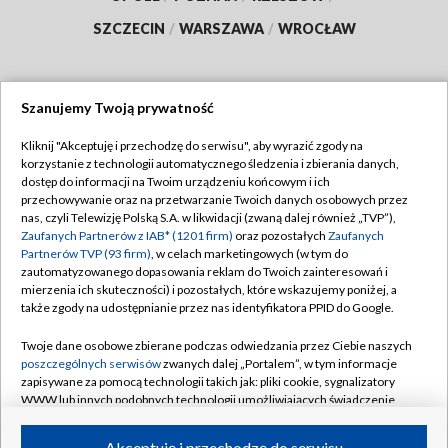
SZCZECIN
/
WARSZAWA
/
WROCŁAW
Szanujemy Twoją prywatność
Dołącz do nas:
Kliknij "Akceptuję i przechodzę do serwisu", aby wyrazić zgody na
korzystanie z technologii automatycznego śledzenia i zbierania danych,
TVP
dostęp do informacji na Twoim urządzeniu końcowym i ich
Abonament TVP
przechowywanie oraz na przetwarzanie Twoich danych osobowych przez
Regulamin TVP
nas, czyli Telewizję Polską S.A. w likwidacji (zwaną dalej również „TVP”),
Emisja w TVP
Polityka prywatności
Zaufanych Partnerów z IAB* (1201 firm)
oraz pozostałych
Zaufanych
Partnerów TVP (93 firm)
, w celach marketingowych (w tym do
Centrum informacji TVP
Moje zgody
zautomatyzowanego dopasowania reklam do Twoich zainteresowań i
mierzenia ich skuteczności) i pozostałych, które wskazujemy poniżej, a
Naziemna Telewizja Cyfrowa
Pomoc
także zgody na udostępnianie przez nas identyfikatora PPID do Google.
Sklep TVP
Biuro reklamy
Twoje dane osobowe zbierane podczas odwiedzania przez Ciebie naszych
Rada Programowa
Kontakt
poszczególnych serwisów
zwanych dalej „Portalem”, w tym informacje
zapisywane za pomocą technologii takich jak: pliki cookie, sygnalizatory
System NOS
WWW lub innych podobnych technologii umożliwiających świadczenie
dopasowanych i bezpiecznych usług, personalizację treści oraz reklam,
Informacje o nadawcy
Kanały
udostępnianie funkcji mediów społecznościowych oraz analizowanie
Akceptuję i przechodzę do serwisu