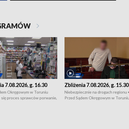
OGRAMÓW
ia 7.08.2026, g. 16.30
Zbliżenia 7.08.2026, g. 15.30
dem Okręgowym w Toruniu
Niebezpiecznie na drogach regionu 
 się proces sprawców porwanie,
Przed Sądem Okręgowym w Toruni
 tortur pod Grudziądzem • 3 mln
rozpoczął się proces sprawców por
 mogą wynosić straty po pożarze
pobicie i tortur pod Grudziądzem • 
Kossaka w Bydgoszczy •
o oszczędzanie wody • Ważne dla
cznie na drogach regionu •
rolników badania w Stacji Doświadcz
ąg sporu o pranie na bydgoskich
Oceny Odmian w Chrząstowie