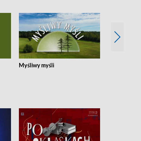
Myśliwy myśli
Spotkania z 