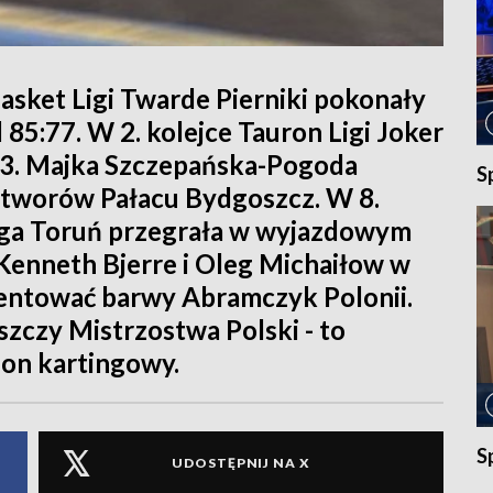
asket Ligi Twarde Pierniki pokonały
85:77. W 2. kolejce Tauron Ligi Joker
1:3. Majka Szczepańska-Pogoda
S
zetworów Pałacu Bydgoszcz. W 8.
erga Toruń przegrała w wyjazdowym
Kenneth Bjerre i Oleg Michaiłow w
entować barwy Abramczyk Polonii.
zczy Mistrzostwa Polski - to
on kartingowy.
S
UDOSTĘPNIJ NA X