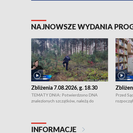
NAJNOWSZE WYDANIA PR
Zbliżenia 7.08.2026, g. 18.30
Zbliżen
TEMATY DNIA: Potwierdzono DNA
Przed Są
znalezionych szczątków, należą do
rozpoczął
zaginionej Jowity Zielińskiej • Tragiczny
pobicie i
finał prac serwisowych w studni w Solcu
zł - tyle
Kujawskim • Festiwal dziewięciu wzgórz
przy ul. 
w Chełmnie i Festiwal Wisły w kilku
Niebezpie
INFORMACJE
miastach regionu • Problem z realizacją
Dalszy ci