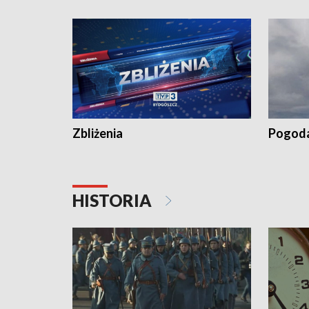
recept po spaleniu apteki w Bydgoszczy •
Kapuścis
Dalszy ciąg sąsiedzkiego sporu o
wywieszanie prania
Zbliżenia
Pogod
HISTORIA