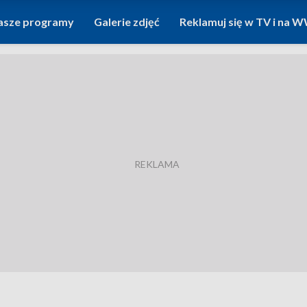
asze programy
Galerie zdjęć
Reklamuj się w TV i na