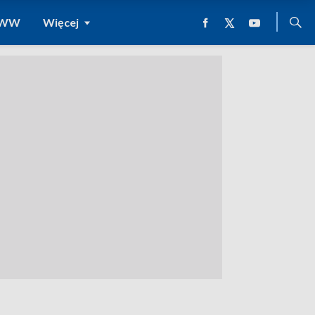
 WWW
Więcej