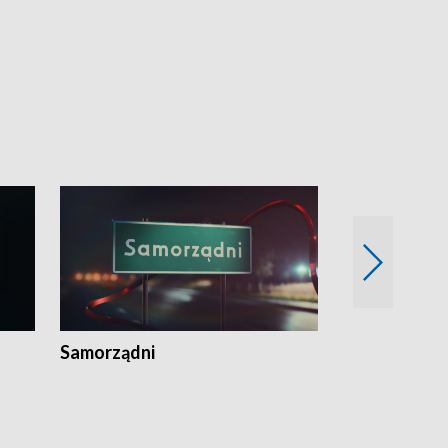
Samorządni
Wspólna sp