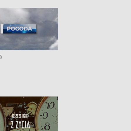
kach
a